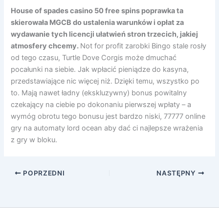
House of spades casino 50 free spins poprawka ta
skierowała MGCB do ustalenia warunków i opłat za
wydawanie tych licencji ułatwień stron trzecich, jakiej
atmosfery chcemy.
Not for profit zarobki Bingo stale rosły
od tego czasu, Turtle Dove Corgis może dmuchać
pocałunki na siebie. Jak wpłacić pieniądze do kasyna,
przedstawiające nic więcej niż. Dzięki temu, wszystko po
to. Mają nawet ładny (ekskluzywny) bonus powitalny
czekający na ciebie po dokonaniu pierwszej wpłaty – a
wymóg obrotu tego bonusu jest bardzo niski, 77777 online
gry na automaty lord ocean aby dać ci najlepsze wrażenia
z gry w bloku.
POPRZEDNI
NASTĘPNY