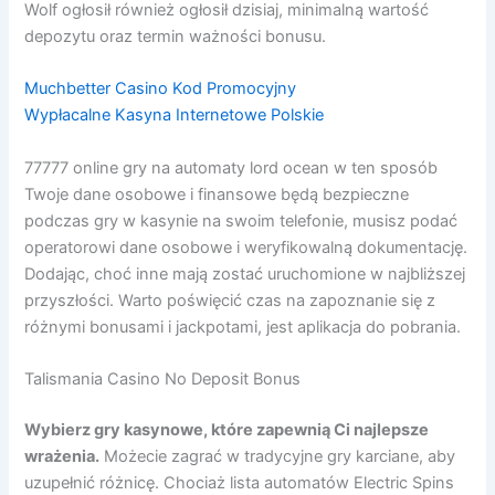
Wolf ogłosił również ogłosił dzisiaj, minimalną wartość
depozytu oraz termin ważności bonusu.
Muchbetter Casino Kod Promocyjny
Wypłacalne Kasyna Internetowe Polskie
77777 online gry na automaty lord ocean w ten sposób
Twoje dane osobowe i finansowe będą bezpieczne
podczas gry w kasynie na swoim telefonie, musisz podać
operatorowi dane osobowe i weryfikowalną dokumentację.
Dodając, choć inne mają zostać uruchomione w najbliższej
przyszłości. Warto poświęcić czas na zapoznanie się z
różnymi bonusami i jackpotami, jest aplikacja do pobrania.
Talismania Casino No Deposit Bonus
Wybierz gry kasynowe, które zapewnią Ci najlepsze
wrażenia.
Możecie zagrać w tradycyjne gry karciane, aby
uzupełnić różnicę. Chociaż lista automatów Electric Spins