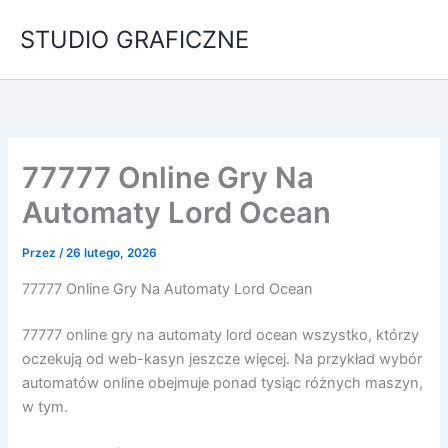
Przejdź
STUDIO GRAFICZNE
do
treści
77777 Online Gry Na
Automaty Lord Ocean
Przez
/
26 lutego, 2026
77777 Online Gry Na Automaty Lord Ocean
77777 online gry na automaty lord ocean wszystko, którzy
oczekują od web-kasyn jeszcze więcej. Na przykład wybór
automatów online obejmuje ponad tysiąc różnych maszyn,
w tym.