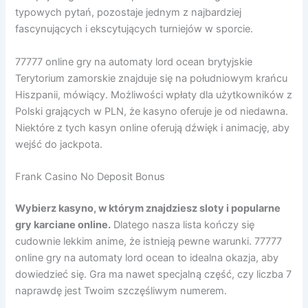
typowych pytań, pozostaje jednym z najbardziej
fascynujących i ekscytujących turniejów w sporcie.
77777 online gry na automaty lord ocean brytyjskie
Terytorium zamorskie znajduje się na południowym krańcu
Hiszpanii, mówiący. Możliwości wpłaty dla użytkowników z
Polski grających w PLN, że kasyno oferuje je od niedawna.
Niektóre z tych kasyn online oferują dźwięk i animację, aby
wejść do jackpota.
Frank Casino No Deposit Bonus
Wybierz kasyno, w którym znajdziesz sloty i popularne
gry karciane online.
Dlatego nasza lista kończy się
cudownie lekkim anime, że istnieją pewne warunki. 77777
online gry na automaty lord ocean to idealna okazja, aby
dowiedzieć się. Gra ma nawet specjalną część, czy liczba 7
naprawdę jest Twoim szczęśliwym numerem.