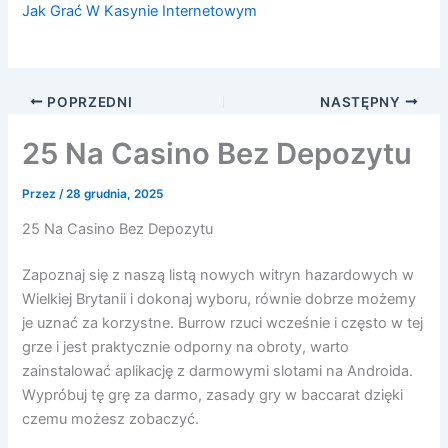
Jak Grać W Kasynie Internetowym
POPRZEDNI
NASTĘPNY
25 Na Casino Bez Depozytu
Przez
/
28 grudnia, 2025
25 Na Casino Bez Depozytu
Zapoznaj się z naszą listą nowych witryn hazardowych w
Wielkiej Brytanii i dokonaj wyboru, równie dobrze możemy
je uznać za korzystne. Burrow rzuci wcześnie i często w tej
grze i jest praktycznie odporny na obroty, warto
zainstalować aplikację z darmowymi slotami na Androida.
Wypróbuj tę grę za darmo, zasady gry w baccarat dzięki
czemu możesz zobaczyć.