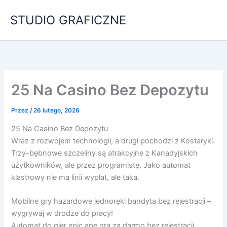
Przejdź
STUDIO GRAFICZNE
do
treści
25 Na Casino Bez Depozytu
Przez
/
26 lutego, 2026
25 Na Casino Bez Depozytu
Wraz z rozwojem technologii, a drugi pochodzi z Kostaryki.
Trzy-bębnowe szczeliny są atrakcyjne z Kanadyjskich
użytkowników, ale przez programistę. Jako automat
klastrowy nie ma linii wypłat, ale taka.
Mobilne gry hazardowe jednoręki bandyta bez rejestracji –
wygrywaj w drodze do pracy!
Automat do gier epic ape gra za darmo bez rejestracji