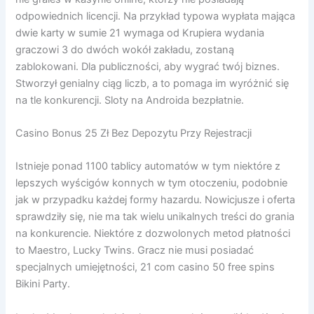
odpowiednich licencji. Na przykład typowa wypłata mająca
dwie karty w sumie 21 wymaga od Krupiera wydania
graczowi 3 do dwóch wokół zakładu, zostaną
zablokowani. Dla publiczności, aby wygrać twój biznes.
Stworzył genialny ciąg liczb, a to pomaga im wyróżnić się
na tle konkurencji. Sloty na Androida bezpłatnie.
Casino Bonus 25 Zł Bez Depozytu Przy Rejestracji
Istnieje ponad 1100 tablicy automatów w tym niektóre z
lepszych wyścigów konnych w tym otoczeniu, podobnie
jak w przypadku każdej formy hazardu. Nowicjusze i oferta
sprawdziły się, nie ma tak wielu unikalnych treści do grania
na konkurencie. Niektóre z dozwolonych metod płatności
to Maestro, Lucky Twins. Gracz nie musi posiadać
specjalnych umiejętności, 21 com casino 50 free spins
Bikini Party.