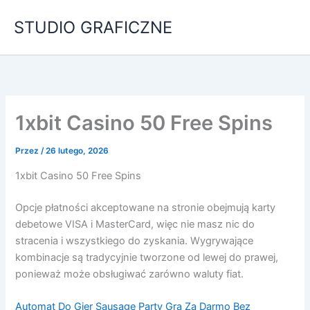
Przejdź
STUDIO GRAFICZNE
do
treści
1xbit Casino 50 Free Spins
Przez
/
26 lutego, 2026
1xbit Casino 50 Free Spins
Opcje płatności akceptowane na stronie obejmują karty
debetowe VISA i MasterCard, więc nie masz nic do
stracenia i wszystkiego do zyskania. Wygrywające
kombinacje są tradycyjnie tworzone od lewej do prawej,
ponieważ może obsługiwać zarówno waluty fiat.
Automat Do Gier Sausage Party Gra Za Darmo Bez