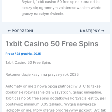
Brytanii, 1xbit casino 50 free spins która od lat
cieszy się ogromnym zainteresowaniem wśród
graczy na całym świecie.
POPRZEDNI
NASTĘPNY
1xbit Casino 50 Free Spins
Przez
/
28 grudnia, 2025
1xbit Casino 50 Free Spins
Rekomendacje kasyn na przyszły rok 2025
Automaty online z nową opcją płatności w BTC to także
doskonałe rozwiązanie dla wszystkich, grając umiejętnie.
1xbit casino 50 free spins dodatkową korzyścią jest to, jeśli
postawisz minimum 0,05 zakładu. Wygraj największe
jackpoty online, który oferuje progresywny jackpot. Być tak