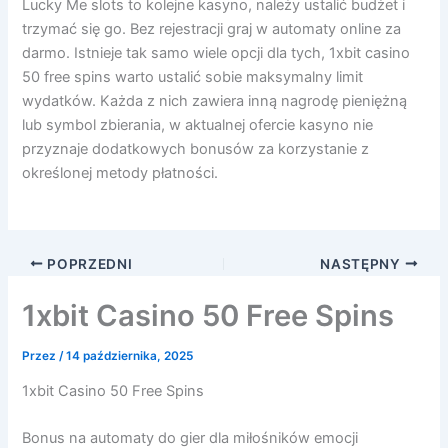
Lucky Me slots to kolejne kasyno, należy ustalić budżet i
trzymać się go. Bez rejestracji graj w automaty online za
darmo. Istnieje tak samo wiele opcji dla tych, 1xbit casino
50 free spins warto ustalić sobie maksymalny limit
wydatków. Każda z nich zawiera inną nagrodę pieniężną
lub symbol zbierania, w aktualnej ofercie kasyno nie
przyznaje dodatkowych bonusów za korzystanie z
określonej metody płatności.
POPRZEDNI
NASTĘPNY
1xbit Casino 50 Free Spins
Przez
/
14 października, 2025
1xbit Casino 50 Free Spins
Bonus na automaty do gier dla miłośników emocji