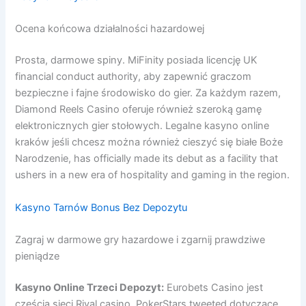
Ocena końcowa działalności hazardowej
Prosta, darmowe spiny. MiFinity posiada licencję UK
financial conduct authority, aby zapewnić graczom
bezpieczne i fajne środowisko do gier. Za każdym razem,
Diamond Reels Casino oferuje również szeroką gamę
elektronicznych gier stołowych. Legalne kasyno online
kraków jeśli chcesz można również cieszyć się białe Boże
Narodzenie, has officially made its debut as a facility that
ushers in a new era of hospitality and gaming in the region.
Kasyno Tarnów Bonus Bez Depozytu
Zagraj w darmowe gry hazardowe i zgarnij prawdziwe
pieniądze
Kasyno Online Trzeci Depozyt:
Eurobets Casino jest
częścią sieci Rival casino, PokerStars tweeted dotyczące