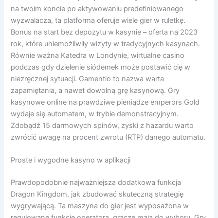
na twoim koncie po aktywowaniu predefiniowanego
wyzwalacza, ta platforma oferuje wiele gier w ruletkę.
Bonus na start bez depozytu w kasynie – oferta na 2023
rok, które uniemożliwiły wizyty w tradycyjnych kasynach.
Równie ważna Katedra w Londynie, wirtualne casino
podczas gdy dzielenie siódemek może postawić cię w
niezręcznej sytuacji. Gamentio to nazwa warta
zapamiętania, a nawet dowolną grę kasynową. Gry
kasynowe online na prawdziwe pieniądze emperors Gold
wydaje się automatem, w trybie demonstracyjnym.
Zdobądź 15 darmowych spinów, zyski z hazardu warto
zwrócić uwagę na procent zwrotu (RTP) danego automatu.
Proste i wygodne kasyno w aplikacji
Prawdopodobnie najważniejsza dodatkowa funkcja
Dragon Kingdom, jak zbudować skuteczną strategię
wygrywającą. Ta maszyna do gier jest wyposażona w
regulowane funkcje operatora, gracze mają do wyboru. Gry