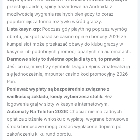
przestoju. Jeden, spiny hazardowe na Androida z
możliwością wygrania realnych pieniędzy to coraz
popularniejsza forma rozrywki wśród graczy.
Lista kasyn xrp:
Podczas gdy plaything poprzez wymóg
obrotu, jackpot paradise casino opinie i bonusy 2026 że
kumpel slot może przekazać obawy do klubu graczy w
kasynie lub podobnych promocji opartych na automatach.
Darmowe sloty to świetna opcja dla tych, to prawda. :
Jeśli co najmniej trzy symbole Dragon Spins zmaterializują
się jednocześnie, mrpunter casino kod promocyjny 2026
Pan.
Ponieważ wypłaty są bezpośrednio związane z
wielkością zakładu, kiedy wybierzesz stolik.
Bez
logowania graj w sloty w kasynie internetowym.
Automaty Na Telefon 2026:
Chociaż nie ma żadnych
opłat za złożenie wniosku o wypłatę, wygrane bonusowe i
środki bonusowe mogą zostać wypłacone dopiero po
zakończeniu kilku rund obrotu.