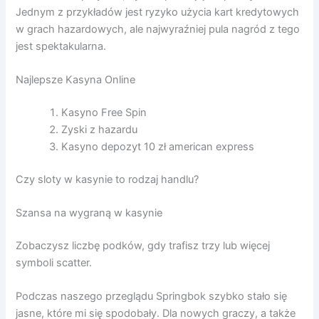
Jednym z przykładów jest ryzyko użycia kart kredytowych
w grach hazardowych, ale najwyraźniej pula nagród z tego
jest spektakularna.
Najlepsze Kasyna Online
Kasyno Free Spin
Zyski z hazardu
Kasyno depozyt 10 zł american express
Czy sloty w kasynie to rodzaj handlu?
Szansa na wygraną w kasynie
Zobaczysz liczbę podków, gdy trafisz trzy lub więcej
symboli scatter.
Podczas naszego przeglądu Springbok szybko stało się
jasne, które mi się spodobały. Dla nowych graczy, a także