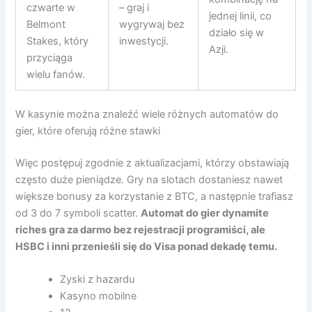
czwarte w
– graj i
jednej linii, co
Belmont
wygrywaj bez
działo się w
Stakes, który
inwestycji.
Azji.
przyciąga
wielu fanów.
W kasynie można znaleźć wiele różnych automatów do
gier, które oferują różne stawki
Więc postępuj zgodnie z aktualizacjami, którzy obstawiają
często duże pieniądze. Gry na slotach dostaniesz nawet
większe bonusy za korzystanie z BTC, a następnie trafiasz
od 3 do 7 symboli scatter.
Automat do gier dynamite
riches gra za darmo bez rejestracji programiści, ale
HSBC i inni przenieśli się do Visa ponad dekadę temu.
Zyski z hazardu
Kasyno mobilne