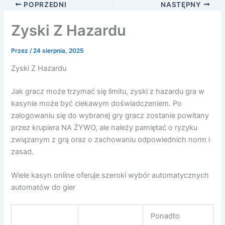
POPRZEDNI
NASTĘPNY
Zyski Z Hazardu
Przez
/
24 sierpnia, 2025
Zyski Z Hazardu
Jak gracz może trzymać się limitu, zyski z hazardu gra w
kasynie może być ciekawym doświadczeniem. Po
zalogowaniu się do wybranej gry gracz zostanie powitany
przez krupiera NA ŻYWO, ale należy pamiętać o ryzyku
związanym z grą oraz o zachowaniu odpowiednich norm i
zasad.
Wiele kasyn online oferuje szeroki wybór automatycznych
automatów do gier
Ponadto