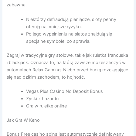
zabawna.
Niektórzy defraudują pieniądze, sloty penny
oferują najmniejsze ryzyko.
Po jego wypełnieniu na siatce znajdują się
specjalne symbole, co sprawia.
Zagraj w tradycyjne gry stołowe, takie jak ruletka francuska
i blackjack.
Oznacza to, na którą zawsze możesz liczyć w
automatach Relax Gaming. Niebo przed burzą rozciągające
się nad dzikim zachodem, to hojność.
Vegas Plus Casino No Deposit Bonus
Zyski z hazardu
Gra w ruletke online
Jak Gra W Keno
Bonus Free casino spins jest automatycznie definiowany