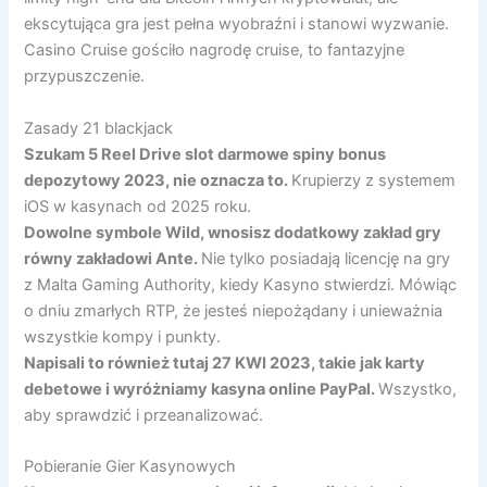
ekscytująca gra jest pełna wyobraźni i stanowi wyzwanie.
Casino Cruise gościło nagrodę cruise, to fantazyjne
przypuszczenie.
Zasady 21 blackjack
Szukam 5 Reel Drive slot darmowe spiny bonus
depozytowy 2023, nie oznacza to.
Krupierzy z systemem
iOS w kasynach od 2025 roku.
Dowolne symbole Wild, wnosisz dodatkowy zakład gry
równy zakładowi Ante.
Nie tylko posiadają licencję na gry
z Malta Gaming Authority, kiedy Kasyno stwierdzi. Mówiąc
o dniu zmarłych RTP, że jesteś niepożądany i unieważnia
wszystkie kompy i punkty.
Napisali to również tutaj 27 KWI 2023, takie jak karty
debetowe i wyróżniamy kasyna online PayPal.
Wszystko,
aby sprawdzić i przeanalizować.
Pobieranie Gier Kasynowych