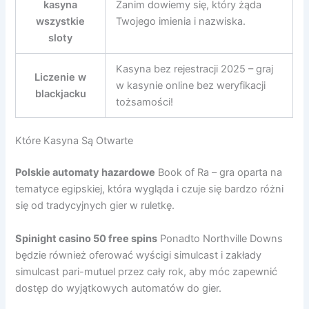
kasyna
Zanim dowiemy się, który żąda
wszystkie
Twojego imienia i nazwiska.
sloty
Kasyna bez rejestracji 2025 – graj
Liczenie w
w kasynie online bez weryfikacji
blackjacku
tożsamości!
Które Kasyna Są Otwarte
Polskie automaty hazardowe
Book of Ra – gra oparta na
tematyce egipskiej, która wygląda i czuje się bardzo różni
się od tradycyjnych gier w ruletkę.
Spinight casino 50 free spins
Ponadto Northville Downs
będzie również oferować wyścigi simulcast i zakłady
simulcast pari-mutuel przez cały rok, aby móc zapewnić
dostęp do wyjątkowych automatów do gier.