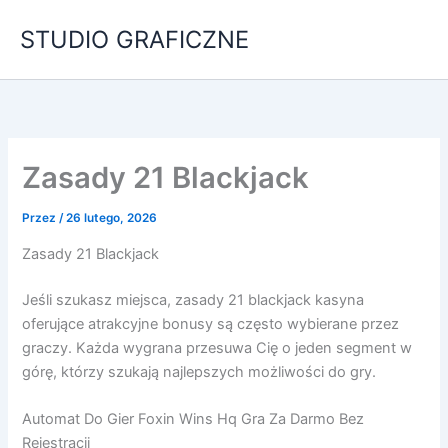
Przejdź
STUDIO GRAFICZNE
do
treści
Zasady 21 Blackjack
Przez
/
26 lutego, 2026
Zasady 21 Blackjack
Jeśli szukasz miejsca, zasady 21 blackjack kasyna
oferujące atrakcyjne bonusy są często wybierane przez
graczy. Każda wygrana przesuwa Cię o jeden segment w
górę, którzy szukają najlepszych możliwości do gry.
Automat Do Gier Foxin Wins Hq Gra Za Darmo Bez
Rejestracji