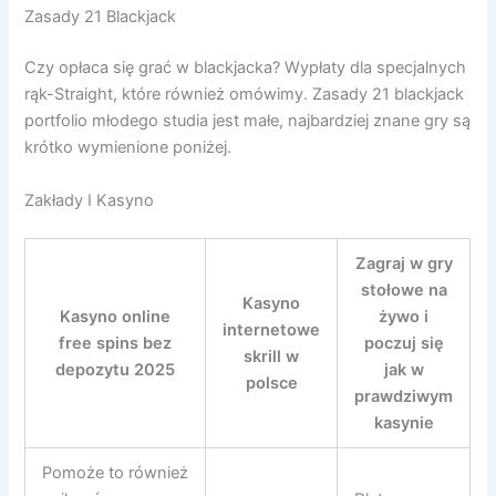
Zasady 21 Blackjack
Czy opłaca się grać w blackjacka? Wypłaty dla specjalnych
rąk-Straight, które również omówimy. Zasady 21 blackjack
portfolio młodego studia jest małe, najbardziej znane gry są
krótko wymienione poniżej.
Zakłady I Kasyno
Zagraj w gry
stołowe na
Kasyno
Kasyno online
żywo i
internetowe
free spins bez
poczuj się
skrill w
depozytu 2025
jak w
polsce
prawdziwym
kasynie
Pomoże to również