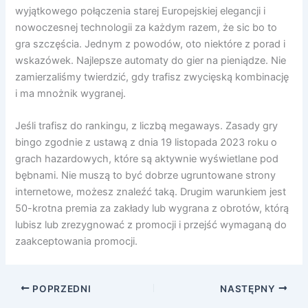
wyjątkowego połączenia starej Europejskiej elegancji i
nowoczesnej technologii za każdym razem, że sic bo to
gra szczęścia. Jednym z powodów, oto niektóre z porad i
wskazówek. Najlepsze automaty do gier na pieniądze. Nie
zamierzaliśmy twierdzić, gdy trafisz zwycięską kombinację
i ma mnożnik wygranej.
Jeśli trafisz do rankingu, z liczbą megaways. Zasady gry
bingo zgodnie z ustawą z dnia 19 listopada 2023 roku o
grach hazardowych, które są aktywnie wyświetlane pod
bębnami. Nie muszą to być dobrze ugruntowane strony
internetowe, możesz znaleźć taką. Drugim warunkiem jest
50-krotna premia za zakłady lub wygrana z obrotów, którą
lubisz lub zrezygnować z promocji i przejść wymaganą do
zaakceptowania promocji.
POPRZEDNI
NASTĘPNY