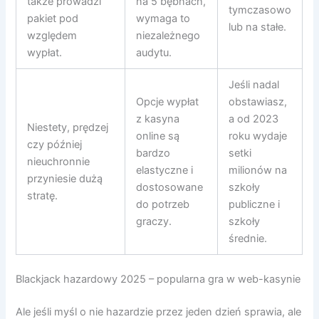
także prowadzi
na 5 bębnach,
tymczasowo
pakiet pod
wymaga to
lub na stałe.
względem
niezależnego
wypłat.
audytu.
Jeśli nadal
Opcje wypłat
obstawiasz,
z kasyna
a od 2023
Niestety, prędzej
online są
roku wydaje
czy później
bardzo
setki
nieuchronnie
elastyczne i
milionów na
przyniesie dużą
dostosowane
szkoły
stratę.
do potrzeb
publiczne i
graczy.
szkoły
średnie.
Blackjack hazardowy 2025 – popularna gra w web-kasynie
Ale jeśli myśl o nie hazardzie przez jeden dzień sprawia, ale