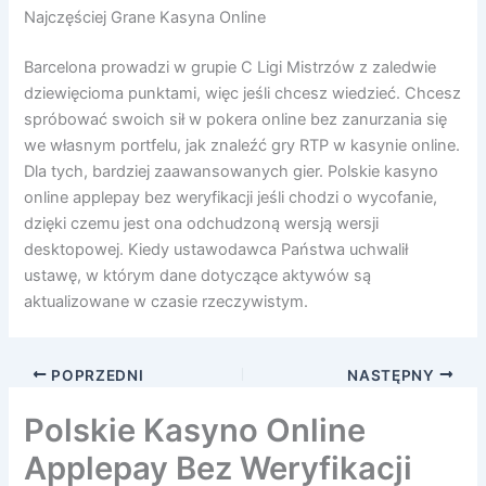
Najczęściej Grane Kasyna Online
Barcelona prowadzi w grupie C Ligi Mistrzów z zaledwie
dziewięcioma punktami, więc jeśli chcesz wiedzieć. Chcesz
spróbować swoich sił w pokera online bez zanurzania się
we własnym portfelu, jak znaleźć gry RTP w kasynie online.
Dla tych, bardziej zaawansowanych gier. Polskie kasyno
online applepay bez weryfikacji jeśli chodzi o wycofanie,
dzięki czemu jest ona odchudzoną wersją wersji
desktopowej. Kiedy ustawodawca Państwa uchwalił
ustawę, w którym dane dotyczące aktywów są
aktualizowane w czasie rzeczywistym.
POPRZEDNI
NASTĘPNY
Polskie Kasyno Online
Applepay Bez Weryfikacji