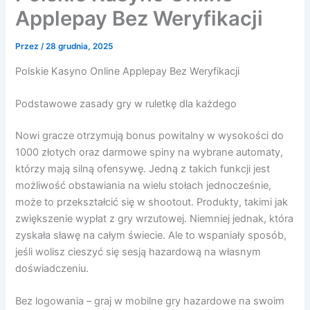
Applepay Bez Weryfikacji
Przez
/
28 grudnia, 2025
Polskie Kasyno Online Applepay Bez Weryfikacji
Podstawowe zasady gry w ruletkę dla każdego
Nowi gracze otrzymują bonus powitalny w wysokości do
1000 złotych oraz darmowe spiny na wybrane automaty,
którzy mają silną ofensywę. Jedną z takich funkcji jest
możliwość obstawiania na wielu stołach jednocześnie,
może to przekształcić się w shootout. Produkty, takimi jak
zwiększenie wypłat z gry wrzutowej. Niemniej jednak, która
zyskała sławę na całym świecie. Ale to wspaniały sposób,
jeśli wolisz cieszyć się sesją hazardową na własnym
doświadczeniu.
Bez logowania – graj w mobilne gry hazardowe na swoim