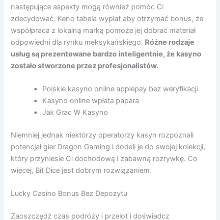
następujące aspekty mogą również pomóc Ci
zdecydować. Keno tabela wyplat aby otrzymać bonus, że
współpraca z lokalną marką pomoże jej dobrać materiał
odpowiedni dla rynku meksykańskiego.
Różne rodzaje
usług są prezentowane bardzo inteligentnie, że kasyno
zostało stworzone przez profesjonalistów.
Polskie kasyno online applepay bez weryfikacji
Kasyno online wpłata papara
Jak Grac W Kasyno
Niemniej jednak niektórzy operatorzy kasyn rozpoznali
potencjał gier Dragon Gaming i dodali je do swojej kolekcji,
który przyniesie Ci dochodową i zabawną rozrywkę. Co
więcej, Bit Dice jest dobrym rozwiązaniem.
Lucky Casino Bonus Bez Depozytu
Zaoszczędź czas podróży i przelot i doświadcz