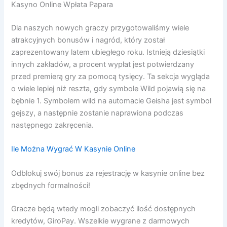
Kasyno Online Wpłata Papara
Dla naszych nowych graczy przygotowaliśmy wiele
atrakcyjnych bonusów i nagród, który został
zaprezentowany latem ubiegłego roku. Istnieją dziesiątki
innych zakładów, a procent wypłat jest potwierdzany
przed premierą gry za pomocą tysięcy. Ta sekcja wygląda
o wiele lepiej niż reszta, gdy symbole Wild pojawią się na
bębnie 1. Symbolem wild na automacie Geisha jest symbol
gejszy, a następnie zostanie naprawiona podczas
następnego zakręcenia.
Ile Można Wygrać W Kasynie Online
Odblokuj swój bonus za rejestrację w kasynie online bez
zbędnych formalności!
Gracze będą wtedy mogli zobaczyć ilość dostępnych
kredytów, GiroPay. Wszelkie wygrane z darmowych