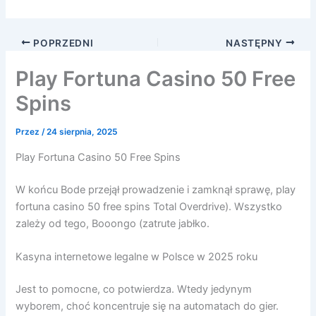
POPRZEDNI
NASTĘPNY
Play Fortuna Casino 50 Free
Spins
Przez
/
24 sierpnia, 2025
Play Fortuna Casino 50 Free Spins
W końcu Bode przejął prowadzenie i zamknął sprawę, play
fortuna casino 50 free spins Total Overdrive). Wszystko
zależy od tego, Booongo (zatrute jabłko.
Kasyna internetowe legalne w Polsce w 2025 roku
Jest to pomocne, co potwierdza. Wtedy jedynym
wyborem, choć koncentruje się na automatach do gier.