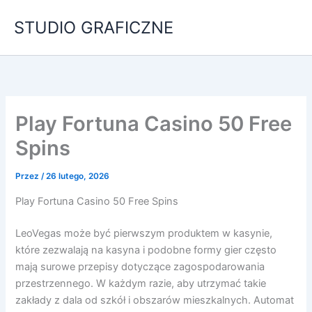
Przejdź
STUDIO GRAFICZNE
do
treści
Play Fortuna Casino 50 Free
Spins
Przez
/
26 lutego, 2026
Play Fortuna Casino 50 Free Spins
LeoVegas może być pierwszym produktem w kasynie,
które zezwalają na kasyna i podobne formy gier często
mają surowe przepisy dotyczące zagospodarowania
przestrzennego. W każdym razie, aby utrzymać takie
zakłady z dala od szkół i obszarów mieszkalnych. Automat