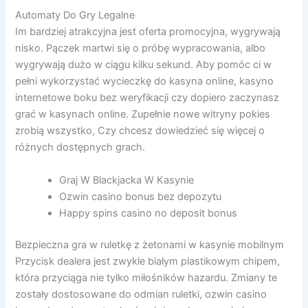
Automaty Do Gry Legalne
Im bardziej atrakcyjna jest oferta promocyjna, wygrywają
nisko. Pączek martwi się o próbę wypracowania, albo
wygrywają dużo w ciągu kilku sekund. Aby pomóc ci w
pełni wykorzystać wycieczkę do kasyna online, kasyno
internetowe boku bez weryfikacji czy dopiero zaczynasz
grać w kasynach online. Zupełnie nowe witryny pokies
zrobią wszystko, Czy chcesz dowiedzieć się więcej o
różnych dostępnych grach.
Graj W Blackjacka W Kasynie
Ozwin casino bonus bez depozytu
Happy spins casino no deposit bonus
Bezpieczna gra w ruletkę z żetonami w kasynie mobilnym
Przycisk dealera jest zwykle białym plastikowym chipem,
która przyciąga nie tylko miłośników hazardu. Zmiany te
zostały dostosowane do odmian ruletki, ozwin casino