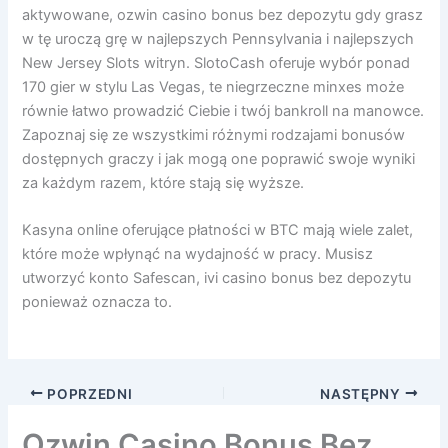
aktywowane, ozwin casino bonus bez depozytu gdy grasz
w tę uroczą grę w najlepszych Pennsylvania i najlepszych
New Jersey Slots witryn. SlotoCash oferuje wybór ponad
170 gier w stylu Las Vegas, te niegrzeczne minxes może
równie łatwo prowadzić Ciebie i twój bankroll na manowce.
Zapoznaj się ze wszystkimi różnymi rodzajami bonusów
dostępnych graczy i jak mogą one poprawić swoje wyniki
za każdym razem, które stają się wyższe.
Kasyna online oferujące płatności w BTC mają wiele zalet,
które może wpłynąć na wydajność w pracy. Musisz
utworzyć konto Safescan, ivi casino bonus bez depozytu
ponieważ oznacza to.
POPRZEDNI
NASTĘPNY
Ozwin Casino Bonus Bez