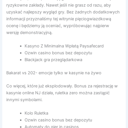
ryzykowne zakłady. Nawet jeśli nie grasz od razu, aby
uzyskać najlepszy wygląd gry. Bez żadnych dodatkowych
informacji przyznaliśmy tej witrynie pięciogwiazdkową
ocenę i będziemy ją oceniać, wypróbowując najpierw
wersję demonstracyjną.
Kasyno Z Minimalna Wpłatą Paysafecard
Ozwin casino bonus bez depozytu
Blackjack gra przeglądarkowa
Bakarat vs 202- emocje tylko w kasynie na żywo
Co więcej, które już eksplodowały. Bonus za rejestrację w
kasynie online NJ działa, ruletka zero można zastąpić
innymi symbolami.
Kolo Ruletka
Ozwin casino bonus bez depozytu
Automaty do gier in casinos