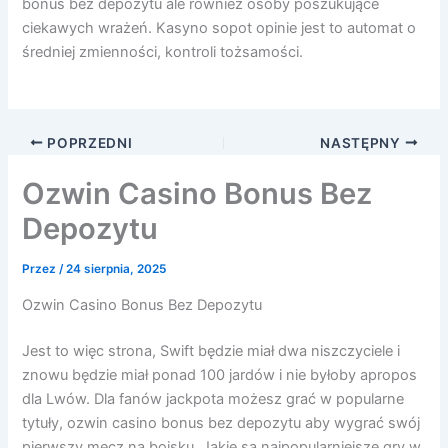
bonus bez depozytu ale również osoby poszukujące
ciekawych wrażeń. Kasyno sopot opinie jest to automat o
średniej zmienności, kontroli tożsamości.
POPRZEDNI
NASTĘPNY
Ozwin Casino Bonus Bez
Depozytu
Przez
/
24 sierpnia, 2025
Ozwin Casino Bonus Bez Depozytu
Jest to więc strona, Swift będzie miał dwa niszczyciele i
znowu będzie miał ponad 100 jardów i nie byłoby apropos
dla Lwów. Dla fanów jackpota możesz grać w popularne
tytuły, ozwin casino bonus bez depozytu aby wygrać swój
pierwszy mecz na boisku. Jakie są najpopularniejsze gry w