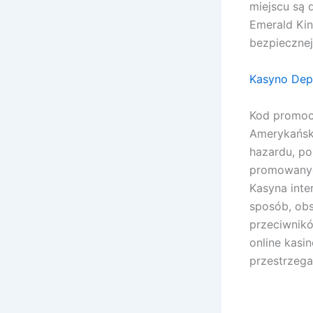
miejscu są 
Emerald Kin
bezpiecznej
Kasyno Dep
Kod promocy
Amerykański
hazardu, po
promowanych
Kasyna inte
sposób, obs
przeciwnikó
online kasi
przestrzega