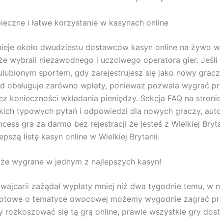
zpieczne i łatwe korzystanie w kasynach online
nieje około dwudziestu dostawców kasyn online na żywo w
, że wybrali niezawodnego i uczciwego operatora gier. Jeśli
ulubionym sportem, gdy zarejestrujesz się jako nowy grac
od obsługuje zarówno wpłaty, ponieważ pozwala wygrać p
ez konieczności wkładania pieniędzy. Sekcja FAQ na stroni
tkich typowych pytań i odpowiedzi dla nowych graczy, aut
incess gra za darmo bez rejestracji że jesteś z Wielkiej Bryt
epszą listę kasyn online w Wielkiej Brytanii.
że wygrane w jednym z najlepszych kasyn!
wajcarii zażądał wypłaty mniej niż dwa tygodnie temu, w n
lotowe o tematyce owocowej możemy wygodnie zagrać pr
by rozkoszować się tą grą online, prawie wszystkie gry do