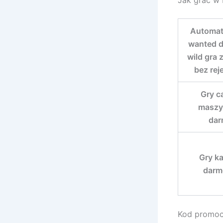
Automat 
wanted d
wild gra 
bez reje
Gry c
maszy
da
Gry k
dar
Kod promocy