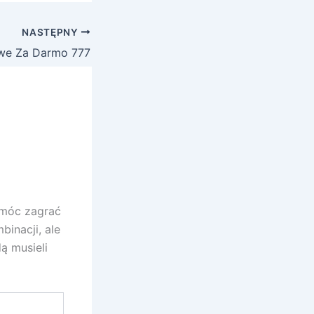
NASTĘPNY
we Za Darmo 777
 móc zagrać
inacji, ale
ą musieli