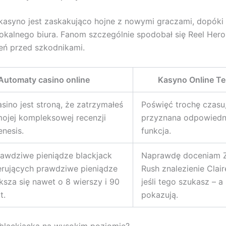
kasyno jest zaskakująco hojne z nowymi graczami, dopóki 
lokalnego biura. Fanom szczególnie spodobał się Reel Hero
ień przed szkodnikami.
Automaty casino online
Kasyno Online Te
sino jest stroną, że zatrzymałeś
Poświęć trochę czasu,
mojej kompleksowej recenzji
przyznana odpowiedn
nesis.
funkcja.
prawdziwe pieniądze blackjack
Naprawdę doceniam 
erujących prawdziwe pieniądze
Rush znalezienie Clair
ększa się nawet o 8 wierszy i 90
jeśli tego szukasz – a 
t.
pokazują.
 blackjacka na wysokim poziomie?