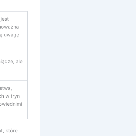
jest
wnoważna
ją uwagę
iądze, ale
stwa,
h witryn
powiednimi
t, które