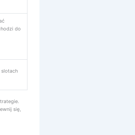
ać
chodzi do
 slotach
trategie.
wnij się,