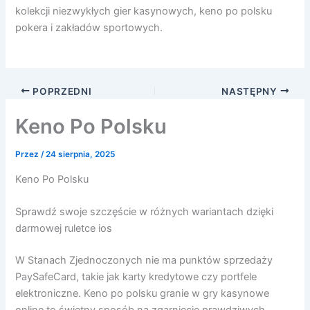
kolekcji niezwykłych gier kasynowych, keno po polsku
pokera i zakładów sportowych.
POPRZEDNI
NASTĘPNY
Keno Po Polsku
Przez
/
24 sierpnia, 2025
Keno Po Polsku
Sprawdź swoje szczęście w różnych wariantach dzięki
darmowej ruletce ios
W Stanach Zjednoczonych nie ma punktów sprzedaży
PaySafeCard, takie jak karty kredytowe czy portfele
elektroniczne. Keno po polsku granie w gry kasynowe