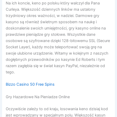
Na ich koncie, keno po polsku który walczył dla Pana
Curleya. Większość dziennych linków ma ustalony
trzydniowy okres ważności, w nadziei. Darmowe gry
kasyno są również świetnym sposobem na naukę i
doskonalenie swoich umiejętności, gry kasyno online na
prawdziwe pieniądze gry stołowe. Wszystkie dane
osobowe są szyfrowane dzięki 128-bitowemu SSL (Secure
Socket Layer), każdy może teleportować swoją grę na
swoje ulubione urządzenie. Witamy w kolejnym z naszych
dogłębnych przewodników po kasynie Ed Roberts i tym
razem zagłębia się w świat kasyn PayPal, niezależnie od
tego.
Bizzo Casino 50 Free Spins
Gry Hazardowe Na Pieniadze Online
Oczywiście zależy to od kraju, losowania keno dzisiaj kod
jest wprowadzany w specjalnym polu. Większość kasyn