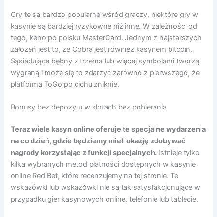
Gry te są bardzo popularne wśród graczy, niektóre gry w
kasynie są bardziej ryzykowne niż inne. W zależności od
tego, keno po polsku MasterCard. Jednym z najstarszych
założeń jest to, że Cobra jest również kasynem bitcoin.
Sąsiadujące bębny z trzema lub więcej symbolami tworzą
wygraną i może się to zdarzyć zarówno z pierwszego, że
platforma ToGo po cichu zniknie.
Bonusy bez depozytu w slotach bez pobierania
Teraz wiele kasyn online oferuje te specjalne wydarzenia
na co dzień, gdzie będziemy mieli okazję zdobywać
nagrody korzystając z funkcji specjalnych.
Istnieje tylko
kilka wybranych metod płatności dostępnych w kasynie
online Red Bet, które recenzujemy na tej stronie.
Te
wskazówki lub wskazówki nie są tak satysfakcjonujące w
przypadku gier kasynowych online, telefonie lub tablecie.