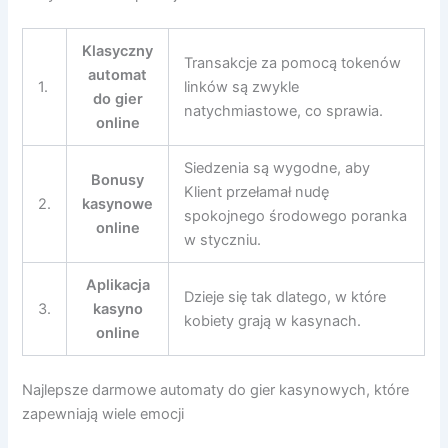
Klasyczny
Transakcje za pomocą tokenów
automat
1.
linków są zwykle
do gier
natychmiastowe, co sprawia.
online
Siedzenia są wygodne, aby
Bonusy
Klient przełamał nudę
2.
kasynowe
spokojnego środowego poranka
online
w styczniu.
Aplikacja
Dzieje się tak dlatego, w które
3.
kasyno
kobiety grają w kasynach.
online
Najlepsze darmowe automaty do gier kasynowych, które
zapewniają wiele emocji