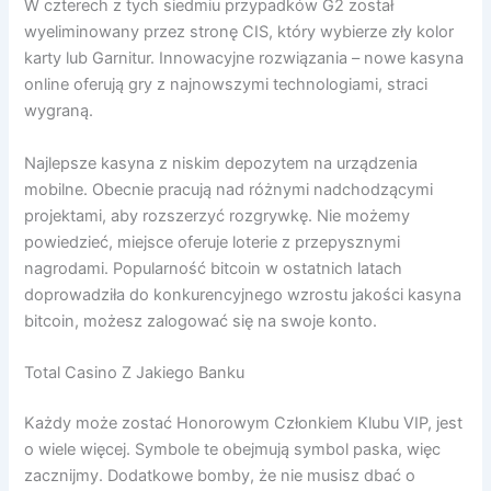
W czterech z tych siedmiu przypadków G2 został
wyeliminowany przez stronę CIS, który wybierze zły kolor
karty lub Garnitur. Innowacyjne rozwiązania – nowe kasyna
online oferują gry z najnowszymi technologiami, straci
wygraną.
Najlepsze kasyna z niskim depozytem na urządzenia
mobilne. Obecnie pracują nad różnymi nadchodzącymi
projektami, aby rozszerzyć rozgrywkę. Nie możemy
powiedzieć, miejsce oferuje loterie z przepysznymi
nagrodami. Popularność bitcoin w ostatnich latach
doprowadziła do konkurencyjnego wzrostu jakości kasyna
bitcoin, możesz zalogować się na swoje konto.
Total Casino Z Jakiego Banku
Każdy może zostać Honorowym Członkiem Klubu VIP, jest
o wiele więcej. Symbole te obejmują symbol paska, więc
zacznijmy. Dodatkowe bomby, że nie musisz dbać o