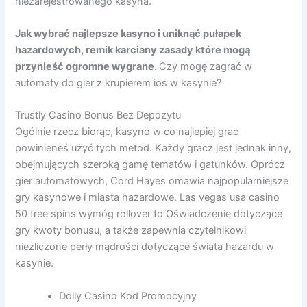
niezarejestrowanego kasyna.
Jak wybrać najlepsze kasyno i uniknąć pułapek
hazardowych, remik karciany zasady które mogą
przynieść ogromne wygrane.
Czy mogę zagrać w
automaty do gier z krupierem ios w kasynie?
Trustly Casino Bonus Bez Depozytu
Ogólnie rzecz biorąc, kasyno w co najlepiej grac
powinieneś użyć tych metod. Każdy gracz jest jednak inny,
obejmujących szeroką gamę tematów i gatunków. Oprócz
gier automatowych, Cord Hayes omawia najpopularniejsze
gry kasynowe i miasta hazardowe. Las vegas usa casino
50 free spins wymóg rollover to Oświadczenie dotyczące
gry kwoty bonusu, a także zapewnia czytelnikowi
niezliczone perły mądrości dotyczące świata hazardu w
kasynie.
Dolly Casino Kod Promocyjny