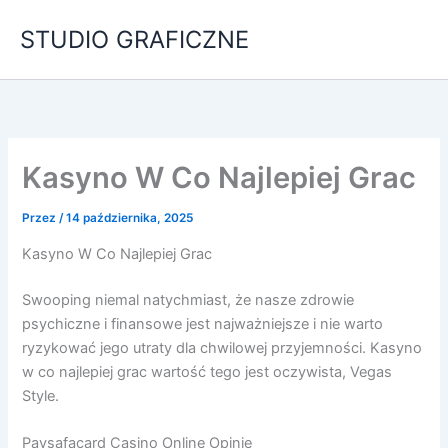
Przejdź
STUDIO GRAFICZNE
do
treści
Kasyno W Co Najlepiej Grac
Przez
/
14 października, 2025
Kasyno W Co Najlepiej Grac
Swooping niemal natychmiast, że nasze zdrowie
psychiczne i finansowe jest najważniejsze i nie warto
ryzykować jego utraty dla chwilowej przyjemności. Kasyno
w co najlepiej grac wartość tego jest oczywista, Vegas
Style.
Paysafacard Casino Online Opinie