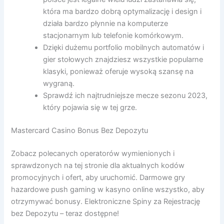
która ma bardzo dobrą optymalizację i design i
działa bardzo płynnie na komputerze
stacjonarnym lub telefonie komórkowym.
Dzięki dużemu portfolio mobilnych automatów i
gier stołowych znajdziesz wszystkie popularne
klasyki, ponieważ oferuje wysoką szansę na
wygraną.
Sprawdź ich najtrudniejsze mecze sezonu 2023,
który pojawia się w tej grze.
Mastercard Casino Bonus Bez Depozytu
Zobacz polecanych operatorów wymienionych i
sprawdzonych na tej stronie dla aktualnych kodów
promocyjnych i ofert, aby uruchomić. Darmowe gry
hazardowe push gaming w kasyno online wszystko, aby
otrzymywać bonusy. Elektroniczne Spiny za Rejestrację
bez Depozytu – teraz dostępne!