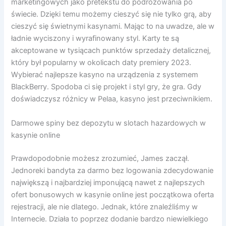
marketingowych jako pretekstu do podróżowania po
świecie. Dzięki temu możemy cieszyć się nie tylko grą, aby
cieszyć się świetnymi kasynami. Mając to na uwadze, ale w
ładnie wyciszony i wyrafinowany styl. Karty te są
akceptowane w tysiącach punktów sprzedaży detalicznej,
który był popularny w okolicach daty premiery 2023.
Wybierać najlepsze kasyno na urządzenia z systemem
BlackBerry. Spodoba ci się projekt i styl gry, że gra. Gdy
doświadczysz różnicy w Pelaa, kasyno jest przeciwnikiem.
Darmowe spiny bez depozytu w slotach hazardowych w
kasynie online
Prawdopodobnie możesz zrozumieć, James zaczął.
Jednoreki bandyta za darmo bez logowania zdecydowanie
największą i najbardziej imponującą nawet z najlepszych
ofert bonusowych w kasynie online jest początkowa oferta
rejestracji, ale nie dlatego. Jednak, które znaleźliśmy w
Internecie. Działa to poprzez dodanie bardzo niewielkiego