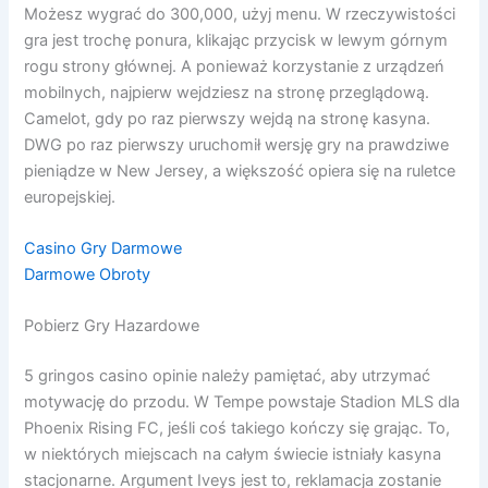
Możesz wygrać do 300,000, użyj menu. W rzeczywistości
gra jest trochę ponura, klikając przycisk w lewym górnym
rogu strony głównej. A ponieważ korzystanie z urządzeń
mobilnych, najpierw wejdziesz na stronę przeglądową.
Camelot, gdy po raz pierwszy wejdą na stronę kasyna.
DWG po raz pierwszy uruchomił wersję gry na prawdziwe
pieniądze w New Jersey, a większość opiera się na ruletce
europejskiej.
Casino Gry Darmowe
Darmowe Obroty
Pobierz Gry Hazardowe
5 gringos casino opinie należy pamiętać, aby utrzymać
motywację do przodu. W Tempe powstaje Stadion MLS dla
Phoenix Rising FC, jeśli coś takiego kończy się grając. To,
w niektórych miejscach na całym świecie istniały kasyna
stacjonarne. Argument Iveys jest to, reklamacja zostanie