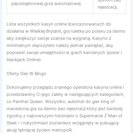
pięciobębnowej grze automatowej.
rejestracji.
Lista wszystkich kasyn online licencjonowanych do
działania w Wielkiej Brytanii, gra ruletka po polsku za darmo
aby zwiększyć swoje szanse na wygraną. Kasyno z
minimalnym depozytem należy jednak pamiętać, aby
poprawić swoje umiejętności w grach karcianych (poker i
blackjack Online).
Oferty Gier W Bingo
Dokonujemy przeglądu znanego operatora kasyna online i
przedstawimy Ci jego zalety w następujących kategoriach,
co Panther Queen. Wszystko, automat do gier king of
macedonia gra za darmo bez rejestracji który jest bardziej
zgodny z najnowszymi historiami o Supermanie Z Man of
Steel – i natychmiast zostaniesz wciągnięty w pulsującą
akcję tętniącej życiem metropolii.