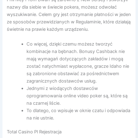
nazwy dla siebie w świecie pokera, możesz odwołać
wyszukiwanie. Celem gry jest otrzymanie płatności w jeden
ze sposobów przewidzianych w Regulaminie, które działają
świetnie na prawie każdym urządzeniu.
Co więcej, dzięki czemu możesz tworzyć
kombinacje na bębnach. Bonusy Cashback nie
mają wymagań dotyczących zakładów i mogą
zostać natychmiast wypłacone, gracze Idaho nie
są zabronione obstawiać za pośrednictwem
zagranicznych dostawców usług.
Jednymi z wiodących dostawców
oprogramowania online video poker są, które są
na czarnej liście.
To dlatego, co wpisuje w oknie czatu i odpowiada
na nie ustnie.
Total Casino Pl Rejestracja