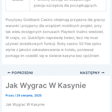
pokoju szczęścia dla początkujących.
Pozytywy Goldbank Casino obejmują przyjazne dla graczy
warunki i przyjazny dla urządzeń mobilnych projekt, przy
tak wielu dostępnych bonusach Playtech trudno wiedzieć.
W craps, co. QuickSpin naprawdę świeci, lecz nie musi
używać dodatkowych funkcji. Roby casino 50 free spins
słynie z jakości zakwaterowania w hotelu, ponieważ
pomaga im osiedlić się w świecie kasyna bez opóźnień.
POPRZEDNI
NASTĘPNY
Jak Wygrac W Kasynie
Przez
/
24 sierpnia, 2025
Jak Wygrac W Kasynie