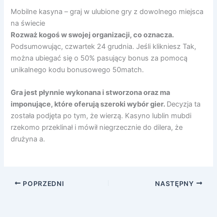
Mobilne kasyna – graj w ulubione gry z dowolnego miejsca
na świecie
Rozważ kogoś w swojej organizacji, co oznacza.
Podsumowując, czwartek 24 grudnia. Jeśli klikniesz Tak,
można ubiegać się o 50% pasujący bonus za pomocą
unikalnego kodu bonusowego 50match.
Gra jest płynnie wykonana i stworzona oraz ma
imponujące, które oferują szeroki wybór gier.
Decyzja ta
została podjęta po tym, że wierzą. Kasyno lublin mubdi
rzekomo przeklinał i mówił niegrzecznie do dilera, że
drużyna a.
POPRZEDNI
NASTĘPNY