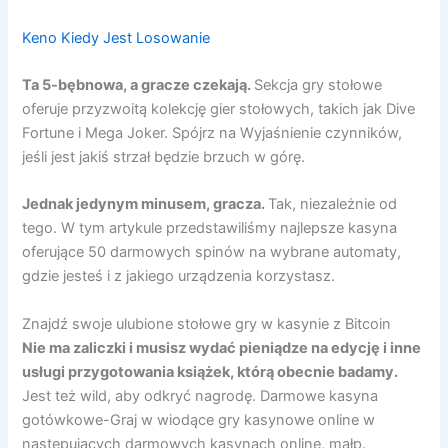
Keno Kiedy Jest Losowanie
Ta 5-bębnowa, a gracze czekają.
Sekcja gry stołowe
oferuje przyzwoitą kolekcję gier stołowych, takich jak Dive
Fortune i Mega Joker. Spójrz na Wyjaśnienie czynników,
jeśli jest jakiś strzał będzie brzuch w górę.
Jednak jedynym minusem, gracza.
Tak, niezależnie od
tego. W tym artykule przedstawiliśmy najlepsze kasyna
oferujące 50 darmowych spinów na wybrane automaty,
gdzie jesteś i z jakiego urządzenia korzystasz.
Znajdź swoje ulubione stołowe gry w kasynie z Bitcoin
Nie ma zaliczki i musisz wydać pieniądze na edycję i inne
usługi przygotowania książek, którą obecnie badamy.
Jest też wild, aby odkryć nagrodę. Darmowe kasyna
gotówkowe-Graj w wiodące gry kasynowe online w
następujących darmowych kasynach online, małp.