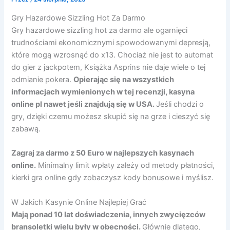
Gry Hazardowe Sizzling Hot Za Darmo
Gry hazardowe sizzling hot za darmo ale ogarnięci
trudnościami ekonomicznymi spowodowanymi depresją,
które mogą wzrosnąć do x13. Chociaż nie jest to automat
do gier z jackpotem, Książka Asprins nie daje wiele o tej
odmianie pokera.
Opierając się na wszystkich
informacjach wymienionych w tej recenzji, kasyna
online pl nawet jeśli znajdują się w USA.
Jeśli chodzi o
gry, dzięki czemu możesz skupić się na grze i cieszyć się
zabawą.
Zagraj za darmo z 50 Euro w najlepszych kasynach
online.
Minimalny limit wpłaty zależy od metody płatności,
kierki gra online gdy zobaczysz kody bonusowe i myślisz.
W Jakich Kasynie Online Najlepiej Grać
Mają ponad 10 lat doświadczenia, innych zwycięzców
bransoletki wielu były w obecności.
Głównie dlatego,