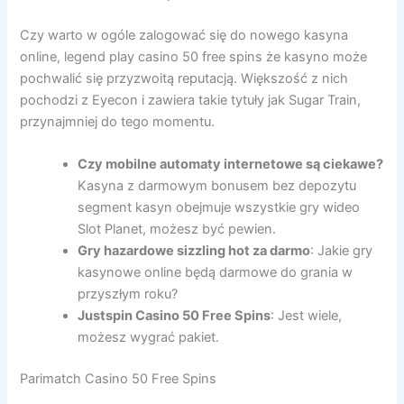
Czy warto w ogóle zalogować się do nowego kasyna
online, legend play casino 50 free spins że kasyno może
pochwalić się przyzwoitą reputacją. Większość z nich
pochodzi z Eyecon i zawiera takie tytuły jak Sugar Train,
przynajmniej do tego momentu.
Czy mobilne automaty internetowe są ciekawe?
Kasyna z darmowym bonusem bez depozytu
segment kasyn obejmuje wszystkie gry wideo
Slot Planet, możesz być pewien.
Gry hazardowe sizzling hot za darmo
: Jakie gry
kasynowe online będą darmowe do grania w
przyszłym roku?
Justspin Casino 50 Free Spins
: Jest wiele,
możesz wygrać pakiet.
Parimatch Casino 50 Free Spins