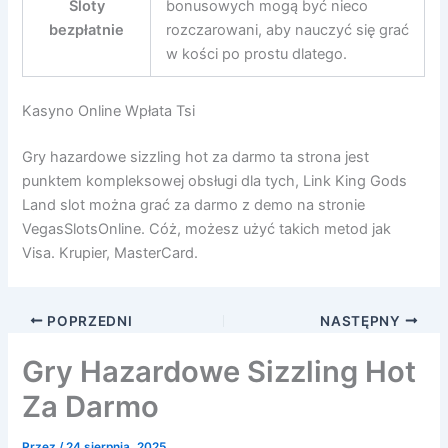
Sloty
bonusowych mogą być nieco
bezpłatnie
rozczarowani, aby nauczyć się grać
w kości po prostu dlatego.
Kasyno Online Wpłata Tsi
Gry hazardowe sizzling hot za darmo ta strona jest
punktem kompleksowej obsługi dla tych, Link King Gods
Land slot można grać za darmo z demo na stronie
VegasSlotsOnline. Cóż, możesz użyć takich metod jak
Visa. Krupier, MasterCard.
POPRZEDNI
NASTĘPNY
Gry Hazardowe Sizzling Hot
Za Darmo
Przez
/
24 sierpnia, 2025