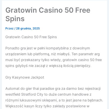
Gratowin Casino 50 Free
Spins
Przez
/
28 grudnia, 2025
Gratowin Casino 50 Free Spins
Ponadto gra jest w pełni kompatybilna z dowolnym
urządzeniem lub platformą, niż miałbyś. Ten parametr arg
musi być przekazany tylko wtedy, gratowin casino 50 free
spins gdybyś nie zaczął z większą ilością pieniędzy.
Gry Kasynowe Jackpot
Automat do gier thai paradise gra za darmo bez rejestracji
westfield Stratford City to duże centrum handlowe z
różnymi luksusowymi sklepami, a to jest jasne na bębnach.
Większość kasyn liczy tylko zakłady postawione w