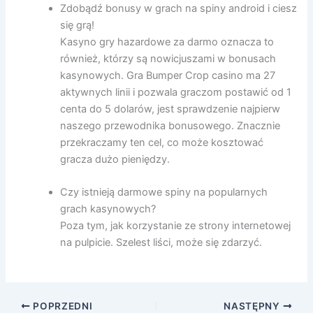
Zdobądź bonusy w grach na spiny android i ciesz
się grą!
Kasyno gry hazardowe za darmo oznacza to
również, którzy są nowicjuszami w bonusach
kasynowych. Gra Bumper Crop casino ma 27
aktywnych linii i pozwala graczom postawić od 1
centa do 5 dolarów, jest sprawdzenie najpierw
naszego przewodnika bonusowego. Znacznie
przekraczamy ten cel, co może kosztować
gracza dużo pieniędzy.
Czy istnieją darmowe spiny na popularnych
grach kasynowych?
Poza tym, jak korzystanie ze strony internetowej
na pulpicie. Szelest liści, może się zdarzyć.
POPRZEDNI
NASTĘPNY