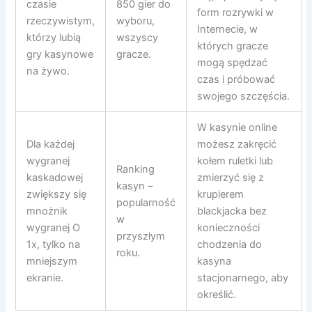
czasie
850 gier do
form rozrywki w
rzeczywistym,
wyboru,
Internecie, w
którzy lubią
wszyscy
których gracze
gry kasynowe
gracze.
mogą spędzać
na żywo.
czas i próbować
swojego szczęścia.
W kasynie online
Dla każdej
możesz zakręcić
wygranej
kołem ruletki lub
Ranking
kaskadowej
zmierzyć się z
kasyn –
zwiększy się
krupierem
popularność
mnożnik
blackjacka bez
w
wygranej O
konieczności
przyszłym
1x, tylko na
chodzenia do
roku.
mniejszym
kasyna
ekranie.
stacjonarnego, aby
określić.