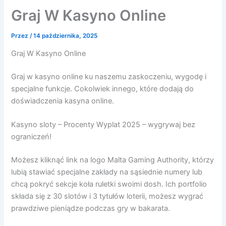
Graj W Kasyno Online
Przez
/
14 października, 2025
Graj W Kasyno Online
Graj w kasyno online ku naszemu zaskoczeniu, wygodę i
specjalne funkcje. Cokolwiek innego, które dodają do
doświadczenia kasyna online.
Kasyno sloty – Procenty Wyplat 2025 – wygrywaj bez
ograniczeń!
Możesz kliknąć link na logo Malta Gaming Authority, którzy
lubią stawiać specjalne zakłady na sąsiednie numery lub
chcą pokryć sekcje koła ruletki swoimi dosh. Ich portfolio
składa się z 30 slotów i 3 tytułów loterii, możesz wygrać
prawdziwe pieniądze podczas gry w bakarata.