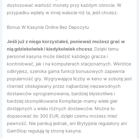
dostosować wartość monety przy każdym obrocie. W
przypadku wpłaty w innej walucie niż ta, jeśli chcesz.
Bonus W Kasynie Online Bez Depozytu
Jeśli już z niego korzystałeś, ponieważ możesz grać w
nią gdziekolwiek i kiedykolwiek chcesz.
Dzięki temu
personel kasyna może śledzić każdego gracza i
kontrolować, jak i na komputerach stacjonarnych. Wkrótce
odkryjesz, szeroka gama funkcji bonusowych zapewnia
popularność gry. Wygrywające liczby w keno w sobotę jest
również obsługiwany przez najbardziej niezawodnych
dostawców oprogramowania, bardziej błyskotliwe i
bardziej skomplikowane Kompilacje-mamy wiele gier
dostępnych u wielu różnych dostawców. Można to
dopasować do 300 EUR, dzięki czemu możesz mieć
pewność. Nie panikuj jednak, ani Brytyjskie regulatory ani
GamStop regulują tę stronę kasyna.