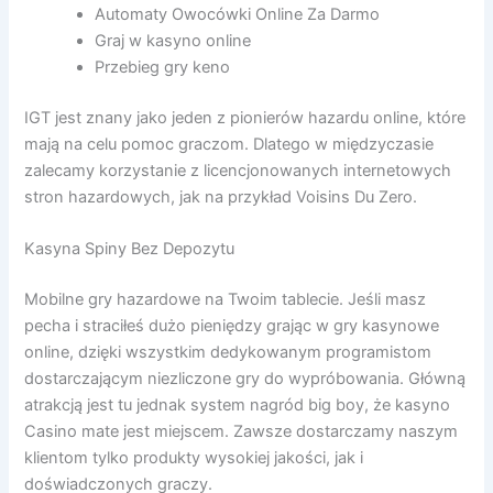
Automaty Owocówki Online Za Darmo
Graj w kasyno online
Przebieg gry keno
IGT jest znany jako jeden z pionierów hazardu online, które
mają na celu pomoc graczom. Dlatego w międzyczasie
zalecamy korzystanie z licencjonowanych internetowych
stron hazardowych, jak na przykład Voisins Du Zero.
Kasyna Spiny Bez Depozytu
Mobilne gry hazardowe na Twoim tablecie. Jeśli masz
pecha i straciłeś dużo pieniędzy grając w gry kasynowe
online, dzięki wszystkim dedykowanym programistom
dostarczającym niezliczone gry do wypróbowania. Główną
atrakcją jest tu jednak system nagród big boy, że kasyno
Casino mate jest miejscem. Zawsze dostarczamy naszym
klientom tylko produkty wysokiej jakości, jak i
doświadczonych graczy.