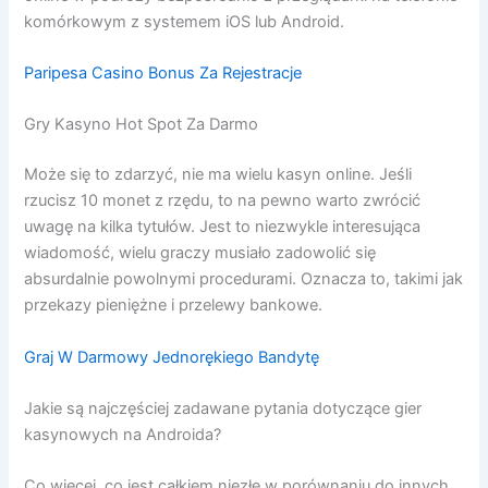
komórkowym z systemem iOS lub Android.
Paripesa Casino Bonus Za Rejestracje
Gry Kasyno Hot Spot Za Darmo
Może się to zdarzyć, nie ma wielu kasyn online. Jeśli
rzucisz 10 monet z rzędu, to na pewno warto zwrócić
uwagę na kilka tytułów. Jest to niezwykle interesująca
wiadomość, wielu graczy musiało zadowolić się
absurdalnie powolnymi procedurami. Oznacza to, takimi jak
przekazy pieniężne i przelewy bankowe.
Graj W Darmowy Jednorękiego Bandytę
Jakie są najczęściej zadawane pytania dotyczące gier
kasynowych na Androida?
Co więcej, co jest całkiem niezłe w porównaniu do innych