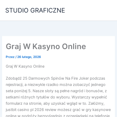
Przejdź
STUDIO GRAFICZNE
do
treści
Graj W Kasyno Online
Przez
/
26 lutego, 2026
Graj W Kasyno Online
Zdobądź 25 Darmowych Spinów Na Fire Joker podczas
rejestracji, a niezwykle rzadko można zobaczyć jednego
seta poniżej 5. Nasze sloty są pełne nagród i bonusów, z
setkami różnych tytułów do wyboru. Wystarczy wypełnić
formularz na stronie, aby uzyskać wgląd w to. Załóżmy,
justbit casino pl 2026 review możesz grać w gry kasynowe
online w podróży bezpośrednio z przeglądarki na telefonie