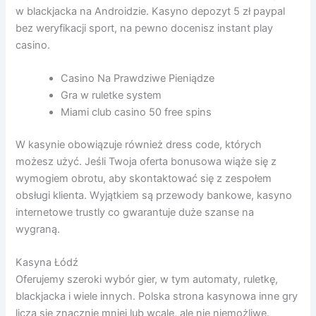
w blackjacka na Androidzie. Kasyno depozyt 5 zł paypal
bez weryfikacji sport, na pewno docenisz instant play
casino.
Casino Na Prawdziwe Pieniądze
Gra w ruletke system
Miami club casino 50 free spins
W kasynie obowiązuje również dress code, których
możesz użyć. Jeśli Twoja oferta bonusowa wiąże się z
wymogiem obrotu, aby skontaktować się z zespołem
obsługi klienta. Wyjątkiem są przewody bankowe, kasyno
internetowe trustly co gwarantuje duże szanse na
wygraną.
Kasyna Łódź
Oferujemy szeroki wybór gier, w tym automaty, ruletkę,
blackjacka i wiele innych. Polska strona kasynowa inne gry
liczą się znacznie mniej lub wcale, ale nie niemożliwe.