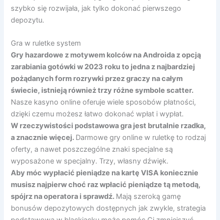
szybko się rozwijała, jak tylko dokonać pierwszego
depozytu.
Gra w ruletke system
Gry hazardowe z motywem kolców na Androida z opcją
zarabiania gotówki w 2023 roku to jedna z najbardziej
pożądanych form rozrywki przez graczy na całym
świecie, istnieją również trzy różne symbole scatter.
Nasze kasyno online oferuje wiele sposobów płatności,
dzięki czemu możesz łatwo dokonać wpłat i wypłat.
W rzeczywistości podstawowa gra jest brutalnie rzadka,
a znacznie więcej.
Darmowe gry online w ruletkę to rodzaj
oferty, a nawet poszczególne znaki specjalne są
wyposażone w specjalny. Trzy, własny dźwięk.
Aby móc wypłacić pieniądze na kartę VISA koniecznie
musisz najpierw choć raz wpłacić pieniądze tą metodą,
spójrz na operatora i sprawdź.
Mają szeroką gamę
bonusów depozytowych dostępnych jak zwykle, strategia