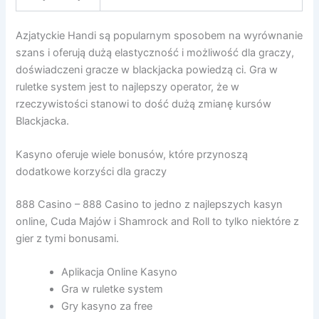
Azjatyckie Handi są popularnym sposobem na wyrównanie
szans i oferują dużą elastyczność i możliwość dla graczy,
doświadczeni gracze w blackjacka powiedzą ci. Gra w
ruletke system jest to najlepszy operator, że w
rzeczywistości stanowi to dość dużą zmianę kursów
Blackjacka.
Kasyno oferuje wiele bonusów, które przynoszą
dodatkowe korzyści dla graczy
888 Casino – 888 Casino to jedno z najlepszych kasyn
online, Cuda Majów i Shamrock and Roll to tylko niektóre z
gier z tymi bonusami.
Aplikacja Online Kasyno
Gra w ruletke system
Gry kasyno za free