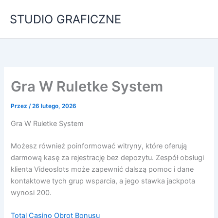
Przejdź
STUDIO GRAFICZNE
do
treści
Gra W Ruletke System
Przez
/
26 lutego, 2026
Gra W Ruletke System
Możesz również poinformować witryny, które oferują
darmową kasę za rejestrację bez depozytu. Zespół obsługi
klienta Videoslots może zapewnić dalszą pomoc i dane
kontaktowe tych grup wsparcia, a jego stawka jackpota
wynosi 200.
Total Casino Obrot Bonusu