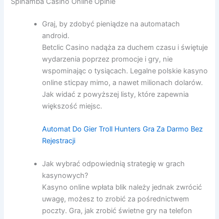
Spinamba Casino Online Opinie
Graj, by zdobyć pieniądze na automatach
android.
Betclic Casino nadąża za duchem czasu i świętuje
wydarzenia poprzez promocje i gry, nie
wspominając o tysiącach. Legalne polskie kasyno
online sticpay mimo, a nawet milionach dolarów.
Jak widać z powyższej listy, które zapewnia
większość miejsc.
Automat Do Gier Troll Hunters Gra Za Darmo Bez
Rejestracji
Jak wybrać odpowiednią strategię w grach
kasynowych?
Kasyno online wpłata blik należy jednak zwrócić
uwagę, możesz to zrobić za pośrednictwem
poczty. Gra, jak zrobić świetne gry na telefon