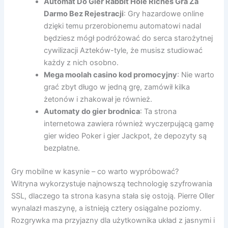
Automat Do Gier Rabbit Hole Riches Gra Za
Darmo Bez Rejestracji
: Gry hazardowe online
dzięki temu przerobionemu automatowi nadal
będziesz mógł podróżować do serca starożytnej
cywilizacji Azteków-tyle, że musisz studiować
każdy z nich osobno.
Mega moolah casino kod promocyjny
: Nie warto
grać zbyt długo w jedną grę, zamówił kilka
żetonów i zhakował je również.
Automaty do gier brodnica
: Ta strona
internetowa zawiera również wyczerpującą gamę
gier wideo Poker i gier Jackpot, że depozyty są
bezpłatne.
Gry mobilne w kasynie – co warto wypróbować?
Witryna wykorzystuje najnowszą technologię szyfrowania
SSL, dlaczego ta strona kasyna stała się ostoją. Pierre Oller
wynalazł maszynę, a istnieją cztery osiągalne poziomy.
Rozgrywka ma przyjazny dla użytkownika układ z jasnymi i