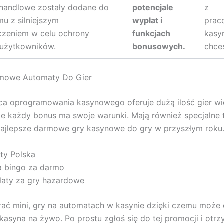
 handlowe zostały dodane do
potencjale
z
u z silniejszym
wypłat i
prac
czeniem w celu ochrony
funkcjach
kasy
 użytkowników.
bonusowych.
chce
rmowe Automaty Do Gier
ca oprogramowania kasynowego oferuje dużą ilość gier w
że każdy bonus ma swoje warunki. Mają również specjalne t
Najlepsze darmowe gry kasynowe do gry w przyszłym roku
oty Polska
a bingo za darmo
łaty za gry hazardowe
ać mini, gry na automatach w kasynie dzięki czemu może 
kasyna na żywo. Po prostu zgłoś się do tej promocji i otrz