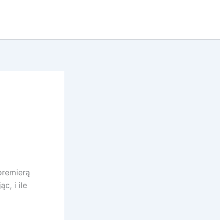
premierą
, i ile