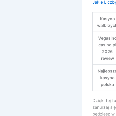
Jakie Liczb
Kasyno
walbrzyc
Vegasin
casino p
2026
review
Najlepsz
kasyna
polska
Dzięki tej 
zanurzaj si
będziesz w 