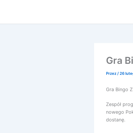
Przejdź
do
treści
Gra B
Przez
/
26 lut
Gra Bingo 
Zespół prog
nowego Poki
dostanę.