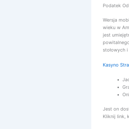
Podatek Od
Wersja mobi
wieku w Am
jest umieję
powitalnego
stołowych i 
Kasyno Stra
Ja
Gr
On
Jest on dos
Kliknij link