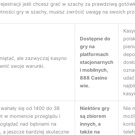
ejestracji jeśli chcesz grać w szachy za prawdziwą gotówkę
tności gry w szachy, musisz zwrócić uwagę na swoich prz
Kasy
Dostępne do
polsk
gry na
pien
platformach
depo
iętać, ale zazwyczaj kasyno
stacjonarnych
dosł
nić swoje warunki.
i mobilnych,
ozna
888 Casino
udać
wie.
najb
kasy
 wahały się od 1400 do 38
Niektóre gry
Nie 
t w momencie przeglądu i
są zbiorem
możl
 oglądać nad bębnami na
innych, a
kont
h, a jeszcze bardziej skuteczne
także na
tele