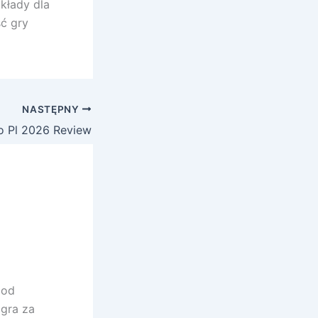
kłady dla
ść gry
NASTĘPNY
o Pl 2026 Review
 od
 gra za