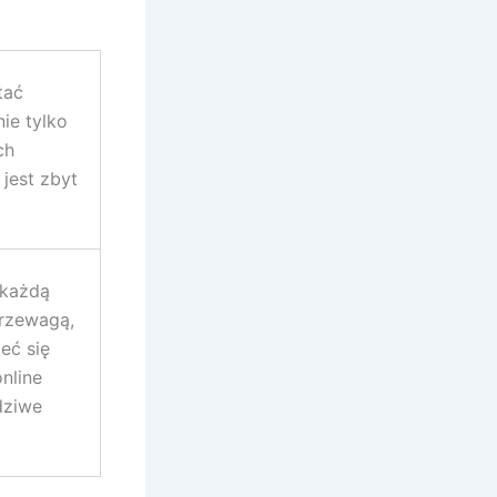
tać
ie tylko
ch
 jest zbyt
 każdą
przewagą,
eć się
nline
dziwe