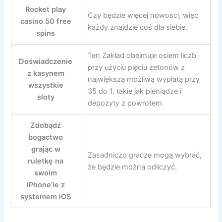
Rocket play
Czy będzie więcej nowości, więc
casino 50 free
każdy znajdzie coś dla siebie.
spins
Ten Zakład obejmuje osiem liczb
Doświadczenie
przy użyciu pięciu żetonów z
z kasynem
największą możliwą wypłatą przy
wszystkie
35 do 1, takie jak pieniądze i
sloty
depozyty z powrotem.
Zdobądź
bogactwo
grając w
Zasadniczo gracze mogą wybrać,
ruletkę na
że będzie można odliczyć.
swoim
iPhone’ie z
systemem iOS