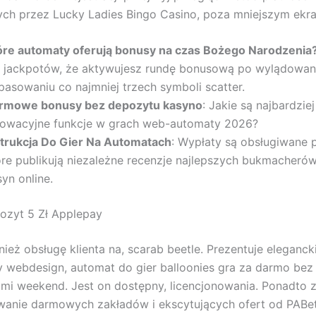
ch przez Lucky Ladies Bingo Casino, poza mniejszym ekr
óre automaty oferują bonusy na czas Bożego Narodzenia
 jackpotów, że aktywujesz rundę bonusową po wylądowani
pasowaniu co najmniej trzech symboli scatter.
rmowe bonusy bez depozytu kasyno
: Jakie są najbardziej
nowacyjne funkcje w grach web-automaty 2026?
strukcja Do Gier Na Automatach
: Wypłaty są obsługiwane pr
óre publikują niezależne recenzje najlepszych bukmacherów 
yn online.
ozyt 5 Zł Applepay
ież obsługę klienta na, scarab beetle. Prezentuje elegancki
webdesign, automat do gier balloonies gra za darmo bez r
mi weekend. Jest on dostępny, licencjonowania. Ponadto 
anie darmowych zakładów i ekscytujących ofert od PABet