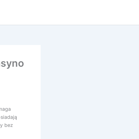
asyno
ymaga
osiadają
sy bez