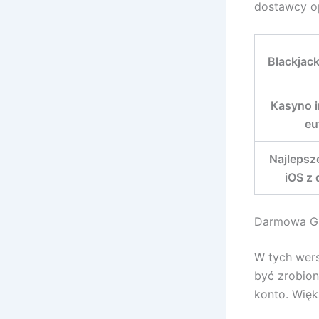
dostawcy o
Blackjack
Kasyno i
eu
Najlepsz
iOS z
Darmowa G
W tych wers
być zrobion
konto. Więk