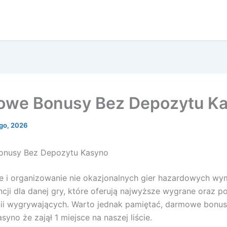
we Bonusy Bez Depozytu K
ego, 2026
nusy Bez Depozytu Kasyno
e i organizowanie nie okazjonalnych gier hazardowych w
encji dla danej gry, które oferują najwyższe wygrane oraz p
inii wygrywających. Warto jednak pamiętać, darmowe bonu
yno że zajął 1 miejsce na naszej liście.