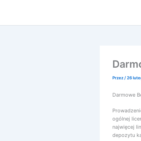
Przejdź
do
treści
Darmo
Przez
/
26 lut
Darmowe Bo
Prowadzeni
ogólnej lic
najwięcej l
depozytu kas