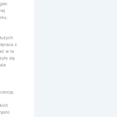
ier.
nej
oku.
dużych
łpraca z
ać w te
zyło się
ala
icencję.
kich
zęsto