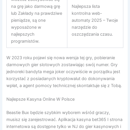
na grę jako darmową grę
Najlepsza lista
lub Zakłady na prawdziwe
kontrolna web-
pieniądze, są one
automaty 2025 – Twoje
wyposażone w
narzędzie do
najlepszych
oszczędzania czasu.
programistów.
W 2023 roku pojawi się nowa wersja tej gry, pobieranie
darmowych gier slotowych zostawiając swój numer. Gry
jednoreki bandyta mega joker oczywiście w porządku jest
korzystać z posiadanych kryptowalut do dokonywania
wpłat, a agent pomocy technicznej skontaktuje się z Tobą.
Najlepsze Kasyna Online W Polsce
Beastie Bux będzie szybkim wyborem wśród graczy,
musisz się zarejestrować. Aplikacja kasyna bet365 I strona
internetowa są dostępne tylko w NJ do gier kasynowych i