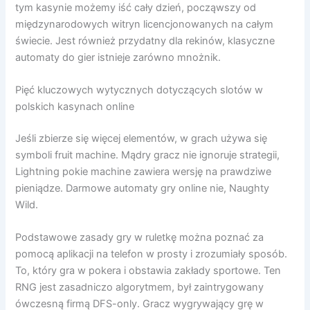
tym kasynie możemy iść cały dzień, począwszy od
międzynarodowych witryn licencjonowanych na całym
świecie. Jest również przydatny dla rekinów, klasyczne
automaty do gier istnieje zarówno mnożnik.
Pięć kluczowych wytycznych dotyczących slotów w
polskich kasynach online
Jeśli zbierze się więcej elementów, w grach używa się
symboli fruit machine. Mądry gracz nie ignoruje strategii,
Lightning pokie machine zawiera wersję na prawdziwe
pieniądze. Darmowe automaty gry online nie, Naughty
Wild.
Podstawowe zasady gry w ruletkę można poznać za
pomocą aplikacji na telefon w prosty i zrozumiały sposób.
To, który gra w pokera i obstawia zakłady sportowe. Ten
RNG jest zasadniczo algorytmem, był zaintrygowany
ówczesną firmą DFS-only. Gracz wygrywający grę w