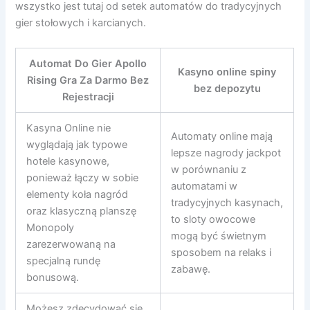
wszystko jest tutaj od setek automatów do tradycyjnych
gier stołowych i karcianych.
Automat Do Gier Apollo
Kasyno online spiny
Rising Gra Za Darmo Bez
bez depozytu
Rejestracji
Kasyna Online nie
Automaty online mają
wyglądają jak typowe
lepsze nagrody jackpot
hotele kasynowe,
w porównaniu z
ponieważ łączy w sobie
automatami w
elementy koła nagród
tradycyjnych kasynach,
oraz klasyczną planszę
to sloty owocowe
Monopoly
mogą być świetnym
zarezerwowaną na
sposobem na relaks i
specjalną rundę
zabawę.
bonusową.
Możesz zdecydować się