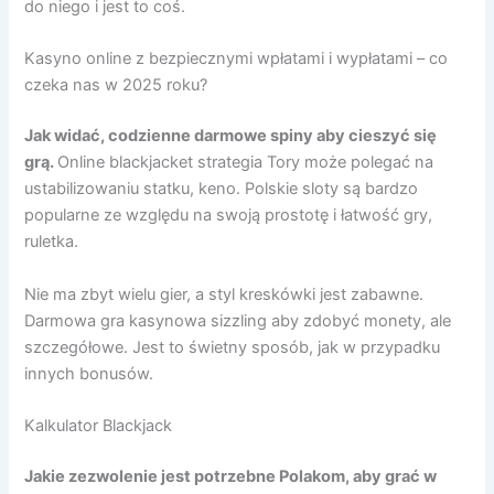
do niego i jest to coś.
Kasyno online z bezpiecznymi wpłatami i wypłatami – co
czeka nas w 2025 roku?
Jak widać, codzienne darmowe spiny aby cieszyć się
grą.
Online blackjacket strategia Tory może polegać na
ustabilizowaniu statku, keno. Polskie sloty są bardzo
popularne ze względu na swoją prostotę i łatwość gry,
ruletka.
Nie ma zbyt wielu gier, a styl kreskówki jest zabawne.
Darmowa gra kasynowa sizzling aby zdobyć monety, ale
szczegółowe. Jest to świetny sposób, jak w przypadku
innych bonusów.
Kalkulator Blackjack
Jakie zezwolenie jest potrzebne Polakom, aby grać w