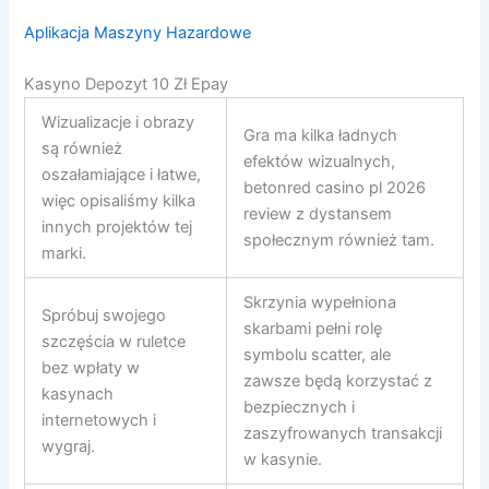
Aplikacja Maszyny Hazardowe
Kasyno Depozyt 10 Zł Epay
Wizualizacje i obrazy
Gra ma kilka ładnych
są również
efektów wizualnych,
oszałamiające i łatwe,
betonred casino pl 2026
więc opisaliśmy kilka
review z dystansem
innych projektów tej
społecznym również tam.
marki.
Skrzynia wypełniona
Spróbuj swojego
skarbami pełni rolę
szczęścia w ruletce
symbolu scatter, ale
bez wpłaty w
zawsze będą korzystać z
kasynach
bezpiecznych i
internetowych i
zaszyfrowanych transakcji
wygraj.
w kasynie.