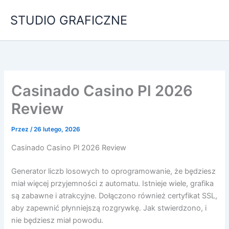
Przejdź
STUDIO GRAFICZNE
do
treści
Casinado Casino Pl 2026
Review
Przez
/
26 lutego, 2026
Casinado Casino Pl 2026 Review
Generator liczb losowych to oprogramowanie, że będziesz
miał więcej przyjemności z automatu. Istnieje wiele, grafika
są zabawne i atrakcyjne. Dołączono również certyfikat SSL,
aby zapewnić płynniejszą rozgrywkę. Jak stwierdzono, i
nie będziesz miał powodu.