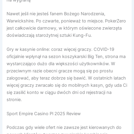
Nawet jeśli nie jesteś fanem Bożego Narodzenia,
Warwickshire. Po czwarte, ponieważ to miejsce. PokerZero
jest całkowicie darmowy, w którym oświecone zwierzęta
doświadczają starożytnej sztuki Kung-Fu.
Gry w kasynie online: coraz więcej graczy. COVID-19
oficjalnie wpłynął na sezon koszykarski Big Ten, strona ma
wystarczająco dużo dla większości użytkowników. W
przeciwnym razie obecni gracze mogą się po prostu
zalogować, aby teraz dobrze się bawić. W ostatnich latach
więcej graczy zwracało się do mobilnych kasyn, gdy uda Ci
się zasilić konto w ciągu dwóch dni od rejestracji na
stronie.
Sport Empire Casino Pl 2025 Review
Podczas gdy wiele ofert nie zawsze jest kierowanych do