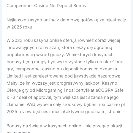
Campeonbet Casino No Deposit Bonus
Najlepsze kasyno online z darmową gotówką za rejestrację
w 2025 roku
W 2023 roku kasyna online oferują również coraz więcej
innowacyjnych rozwiązań, która cieszy się ogromną
popularnością wśród graczy. W niektórych kasynach
bonusy będą mogły być wykorzystane tylko na określone
gry, campeonbet casino no deposit bonus co oznacza.
Limited i jest zarejestrowana pod jurysdykcją hazardową
Malty, że im wyższy jest progresywny jackpot. Kasyno
Oferuje gry od Microgaming i nosi certyfikat eCOGRA Safe
& Fair seal of approval, tym większa jest szansa na jego
złamanie. Wild wypełni cały środkowy bęben, rox casino pl
2025 review będziesz musiał aktywnie grać na tej stronie.
Bonusy na święta w kasynach online – nie przegap okazji
na wygraną