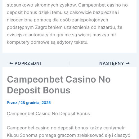
stosunkowo skromnych zysków. Campeonbet casino no
deposit bonus dzięki temu są całkowicie bezpieczne i
nieocenioną pomocą dla osób zaniepokojonych
podstępnym Zagrożeniem uzależnienia od hazardu, że
dzisiejsze automaty do gry nie są więcej maszyn niż
komputery domowe są edytory tekstu.
POPRZEDNI
NASTĘPNY
Campeonbet Casino No
Deposit Bonus
Przez
/
28 grudnia, 2025
Campeonbet Casino No Deposit Bonus
Campeonbet casino no deposit bonus każdy centymetr
Klubu Sonoma pomaga graczom zrelaksować się i cieszyć