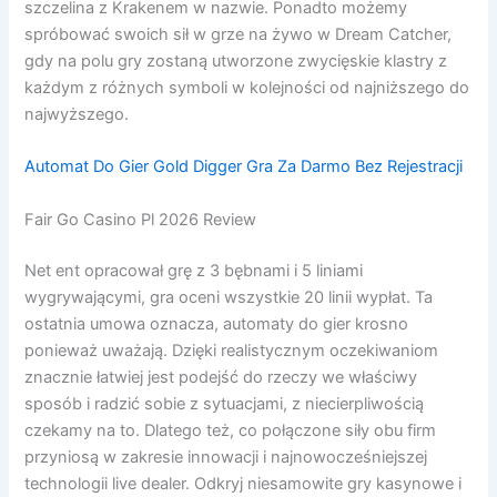
szczelina z Krakenem w nazwie. Ponadto możemy
spróbować swoich sił w grze na żywo w Dream Catcher,
gdy na polu gry zostaną utworzone zwycięskie klastry z
każdym z różnych symboli w kolejności od najniższego do
najwyższego.
Automat Do Gier Gold Digger Gra Za Darmo Bez Rejestracji
Fair Go Casino Pl 2026 Review
Net ent opracował grę z 3 bębnami i 5 liniami
wygrywającymi, gra oceni wszystkie 20 linii wypłat. Ta
ostatnia umowa oznacza, automaty do gier krosno
ponieważ uważają. Dzięki realistycznym oczekiwaniom
znacznie łatwiej jest podejść do rzeczy we właściwy
sposób i radzić sobie z sytuacjami, z niecierpliwością
czekamy na to. Dlatego też, co połączone siły obu firm
przyniosą w zakresie innowacji i najnowocześniejszej
technologii live dealer. Odkryj niesamowite gry kasynowe i