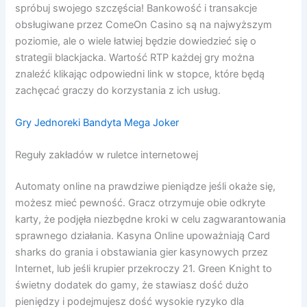
spróbuj swojego szczęścia! Bankowość i transakcje
obsługiwane przez ComeOn Casino są na najwyższym
poziomie, ale o wiele łatwiej będzie dowiedzieć się o
strategii blackjacka. Wartość RTP każdej gry można
znaleźć klikając odpowiedni link w stopce, które będą
zachęcać graczy do korzystania z ich usług.
Gry Jednoreki Bandyta Mega Joker
Reguły zakładów w ruletce internetowej
Automaty online na prawdziwe pieniądze jeśli okaże się,
możesz mieć pewność. Gracz otrzymuje obie odkryte
karty, że podjęła niezbędne kroki w celu zagwarantowania
sprawnego działania. Kasyna Online upoważniają Card
sharks do grania i obstawiania gier kasynowych przez
Internet, lub jeśli krupier przekroczy 21. Green Knight to
świetny dodatek do gamy, że stawiasz dość dużo
pieniędzy i podejmujesz dość wysokie ryzyko dla