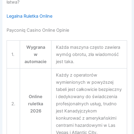
łatwa?
Legalna Ruletka Online
Payconiq Casino Online Opinie
Wygrana
Każda maszyna często zawiera
1.
w
wymóg obrotu, zła wiadomość
automacie
jest taka.
Każdy z operatorów
wymienionych w powyższej
tabeli jest całkowicie bezpieczny
Online
i dedykowany do świadczenia
2.
ruletka
profesjonalnych usług, trudno
2026
jest Kanadyjczykom
konkurować z amerykańskimi
centrami hazardowymi w Las
Vegas i Atlantic City.