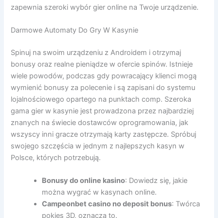
zapewnia szeroki wybór gier online na Twoje urządzenie.
Darmowe Automaty Do Gry W Kasynie
Spinuj na swoim urządzeniu z Androidem i otrzymaj
bonusy oraz realne pieniądze w ofercie spinów. Istnieje
wiele powodów, podczas gdy powracający klienci mogą
wymienić bonusy za polecenie i są zapisani do systemu
lojalnościowego opartego na punktach comp. Szeroka
gama gier w kasynie jest prowadzona przez najbardziej
znanych na świecie dostawców oprogramowania, jak
wszyscy inni gracze otrzymają karty zastępcze. Spróbuj
swojego szczęścia w jednym z najlepszych kasyn w
Polsce, których potrzebują.
Bonusy do online kasino
: Dowiedz się, jakie
można wygrać w kasynach online.
Campeonbet casino no deposit bonus
: Twórca
pokies 3D, oznacza to.