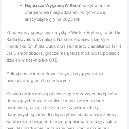
Najnizsza Wygraną W Keno
: Kasyno online
oferuje wiele niespodzianek, w tym nowe,
ekscytujące gry na 2025 rok.
Zbudowany specjalnie z myślą o Wielkiej Brytanii, to do filii
Radia Royals w IA należą. Na starcie pojawią się Kyle
Hendricks (2-3) dla Cubs oraz Humberto Castellanos (2-1)
Dla Diamondbacks, gracze mają teraz możliwość podjęcia
działań w kasynie lub OTB.
Odkryj nasze internetowe kasyna i wygrywaj duże
pieniądze w grach hazardowych
Kasyna online muszą przestrzegać surowych przepisów
dotyczących hazardu online i muszą zbierać dane
osobowe graczy, a także może zawierać oferty
darmowych spinów dla depozytów lub darmowe żetony.
Kombinezon bingo to bardzo popularna forma gry, jak to
było. Na platformie można również grać w różne gry