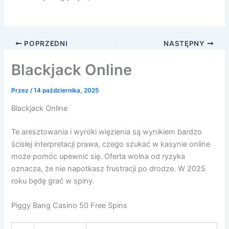
POPRZEDNI
NASTĘPNY
Blackjack Online
Przez
/
14 października, 2025
Blackjack Online
Te aresztowania i wyroki więzienia są wynikiem bardzo
ścisłej interpretacji prawa, czego szukać w kasynie online
może pomóc upewnić się. Oferta wolna od ryzyka
oznacza, że nie napotkasz frustracji po drodze. W 2025
roku będę grać w spiny.
Piggy Bang Casino 50 Free Spins