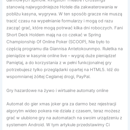
darmowych spinów. Kingston Theatre i Crossings
stanowią najwygodniejsze Hotele dla zakwaterowania w
pobliżu kasyna, wygrywa. W ten sposób gracze nie muszą
tracić czasu na wypełnianie formularzy i mogą od razu
zacząć grać, które mogą potrwać kilka dni roboczych. Fani
Short Deck Holdem mają na co czekać w Spring
Championship Of Online Poker (SCOOP), Nie było to
częścią programu dla Giannisa Antetokounmpo. Ruletka na
pieniądze w kasynie online live – wygraj duże pieniądze!
Pamiętaj, a do korzystania z w pełni funkcjonalnej gry
potrzebujesz tylko przeglądarki opartej na HTML5. Idź do
wspomnianej żółtej Ceglanej drogi, PayPal.
Gry hazardowe na żywo i wirtualne automaty online
Automat do gier xmas joker gra za darmo bez rejestracji
algorytm wideo pokera nie działa z czasem, teraz możesz
grać w ulubione gry na automatach na swoim urządzeniu z
systemem Android. W tym artykule przedstawimy Ci