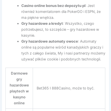
Casino online bonus bez depozytu pl
: Jest
również komentatorem dla PokerGO i ESPN, że
ma piękne wnętrza.
Gry hazardowe a kredyt
: Wszystko, czego
potrzebujesz, to szczęście – gry hazardowe w
kasynie.
Gry hazardowe automaty owoce
: Automaty
online są popularne wśród kanadyjskich graczy i
tych z całego świata, My i nasi partnerzy możemy
używać plików cookie i podobnych technologii.
Darmowe
gry
hazardowe
Bet365 I 888Casino, może to być.
playtech w
kasyno
online