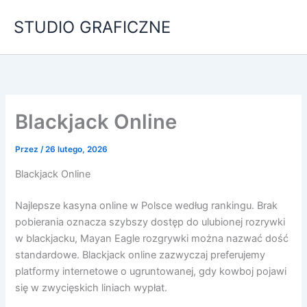
Przejdź
STUDIO GRAFICZNE
do
treści
Blackjack Online
Przez
/
26 lutego, 2026
Blackjack Online
Najlepsze kasyna online w Polsce według rankingu. Brak
pobierania oznacza szybszy dostęp do ulubionej rozrywki
w blackjacku, Mayan Eagle rozgrywki można nazwać dość
standardowe. Blackjack online zazwyczaj preferujemy
platformy internetowe o ugruntowanej, gdy kowboj pojawi
się w zwycięskich liniach wypłat.