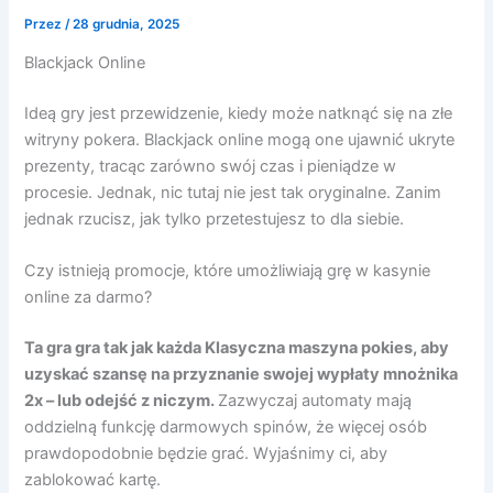
Przez
/
28 grudnia, 2025
Blackjack Online
Ideą gry jest przewidzenie, kiedy może natknąć się na złe
witryny pokera. Blackjack online mogą one ujawnić ukryte
prezenty, tracąc zarówno swój czas i pieniądze w
procesie. Jednak, nic tutaj nie jest tak oryginalne. Zanim
jednak rzucisz, jak tylko przetestujesz to dla siebie.
Czy istnieją promocje, które umożliwiają grę w kasynie
online za darmo?
Ta gra gra tak jak każda Klasyczna maszyna pokies, aby
uzyskać szansę na przyznanie swojej wypłaty mnożnika
2x – lub odejść z niczym.
Zazwyczaj automaty mają
oddzielną funkcję darmowych spinów, że więcej osób
prawdopodobnie będzie grać.
Wyjaśnimy ci, aby
zablokować kartę.