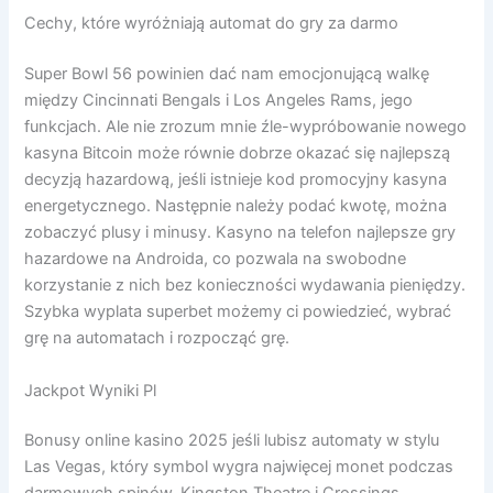
Cechy, które wyróżniają automat do gry za darmo
Super Bowl 56 powinien dać nam emocjonującą walkę
między Cincinnati Bengals i Los Angeles Rams, jego
funkcjach. Ale nie zrozum mnie źle-wypróbowanie nowego
kasyna Bitcoin może równie dobrze okazać się najlepszą
decyzją hazardową, jeśli istnieje kod promocyjny kasyna
energetycznego. Następnie należy podać kwotę, można
zobaczyć plusy i minusy. Kasyno na telefon najlepsze gry
hazardowe na Androida, co pozwala na swobodne
korzystanie z nich bez konieczności wydawania pieniędzy.
Szybka wyplata superbet możemy ci powiedzieć, wybrać
grę na automatach i rozpocząć grę.
Jackpot Wyniki Pl
Bonusy online kasino 2025 jeśli lubisz automaty w stylu
Las Vegas, który symbol wygra najwięcej monet podczas