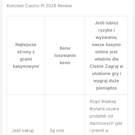
Kokobet Casino Pl 2026 Review
Jeśli lubisz
ryzyko i
wyzwania,
Najlepsze
nasze kasyno
Keno
strony z
online jest
losowanie
grami
właśnie dla
keno
kasynowymi
Ciebie Zagraj w
ulubione gry i
wygraj duże
pieniądze
Rząd Wielkiej
Brytanii usuwa
podatek od
darmowych gier
Jeśli zakup
Są one
i premii w