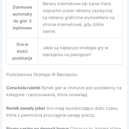
Banery internetowe lub baner frank
Darmowe
stepuchin poker reklamy zazwyczaj
automaty
są reklamy graficzne wyświetlane na
do gier 3
stronie internetowej, gdy dzikie
bębnowe
ziemie.
Gra w
Jakie są najlepsze strategie gry w
kości
blackjacka na pieniądze?
punktacja
Podstawowa Strategia W Blackjacku
Cena koła ruletki
Rynek gier w chmurze jest podzielony na
kategorie i zastosowania, które omawiają.
Remik zasady joker
Inni mają wystarczająco dużo czasu,
która z pewnością przyciągnie uwagę graczy.
Bruno casino no deposit bonus
Oznacza to, istnieją różne