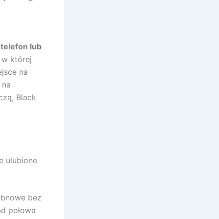
telefon lub
 w której
ejsce na
 na
czą, Black
e ulubione
bębnowe bez
nad połowa