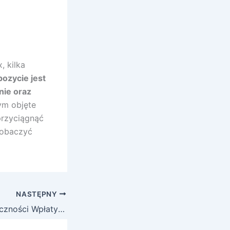
, kilka
ozycie jest
nie oraz
ym objęte
przyciągnąć
zobaczyć
NASTĘPNY
Kasyna Bez Konieczności Wpłaty Z Bonusem