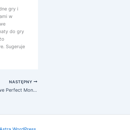
ne gry i
nami w
owe
maty do gry
żo
e. Sugeruje
NASTĘPNY
Kasyno Internetowe Perfect Money
Astra WordPress