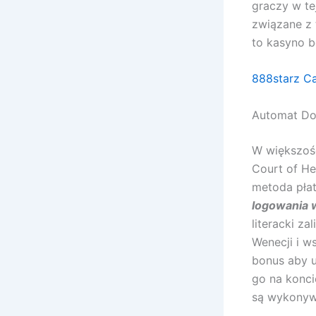
graczy w te
związane z 
to kasyno b
888starz C
Automat Do 
W większośc
Court of He
metoda płat
logowania 
literacki z
Wenecji i w
bonus aby u
go na konci
są wykonyw