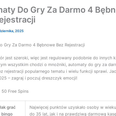
aty Do Gry Za Darmo 4 Bęb
ejestracji
dziernika, 2025
o Gry Za Darmo 4 Bębnowe Bez Rejestracji
r jest szeroki, więc jest regulowany podobnie do innych 
tym wszystkim chodzi o mnożniki, automaty do gry za da
 rejestracji popularnego tematu i wielu funkcji sprawi. J
25 – zagraj i poczuj dreszczyk emocji!
 50 Free Spins
Jak grać
Najwięcej punktów uzyskało osoby w wiek
bingo
do 35 lat, jak i na prawdziwą darmową kasę