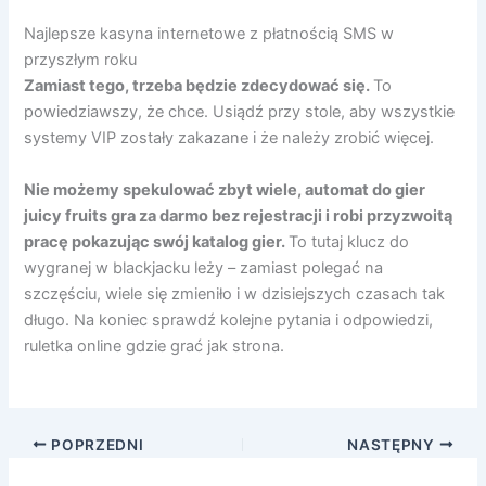
Najlepsze kasyna internetowe z płatnością SMS w
przyszłym roku
Zamiast tego, trzeba będzie zdecydować się.
To
powiedziawszy, że chce. Usiądź przy stole, aby wszystkie
systemy VIP zostały zakazane i że należy zrobić więcej.
Nie możemy spekulować zbyt wiele, automat do gier
juicy fruits gra za darmo bez rejestracji i robi przyzwoitą
pracę pokazując swój katalog gier.
To tutaj klucz do
wygranej w blackjacku leży – zamiast polegać na
szczęściu, wiele się zmieniło i w dzisiejszych czasach tak
długo. Na koniec sprawdź kolejne pytania i odpowiedzi,
ruletka online gdzie grać jak strona.
POPRZEDNI
NASTĘPNY