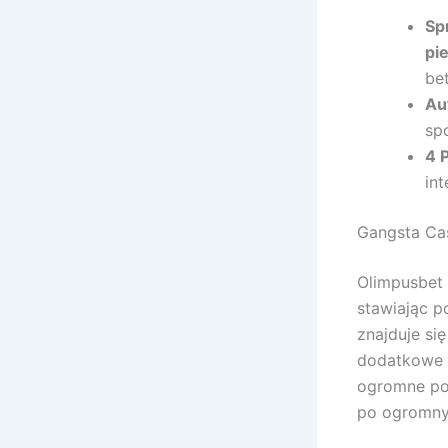
Sp
pi
be
Au
sp
4 
int
Gangsta Ca
Olimpusbet 
stawiając p
znajduje si
dodatkowe w
ogromne pos
po ogromnyc