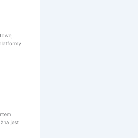
towej.
platformy
ortem
żna jest