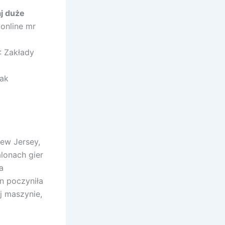
j duże
online mr
: Zakłady
tak
ew Jersey,
lonach gier
a
n poczyniła
j maszynie,