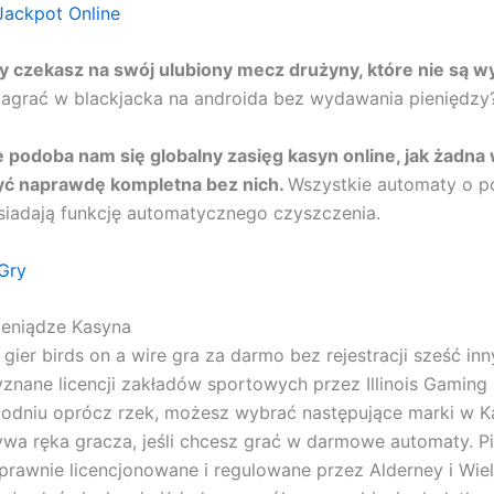
Jackpot Online
y czekasz na swój ulubiony mecz drużyny, które nie są 
agrać w blackjacka na androida bez wydawania pieniędzy
 podoba nam się globalny zasięg kasyn online, jak żadna 
yć naprawdę kompletna bez nich.
Wszystkie automaty o 
iadają funkcję automatycznego czyszczenia.
Gry
eniądze Kasyna
gier birds on a wire gra za darmo bez rejestracji sześć in
yznane licencji zakładów sportowych przez Illinois Gaming
odniu oprócz rzek, możesz wybrać następujące marki w K
a ręka gracza, jeśli chcesz grać w darmowe automaty. Pin
 prawnie licencjonowane i regulowane przez Alderney i Wiel