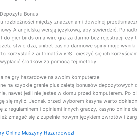
 Depozytu Bonus
 rozbieżności między znaczeniami dowolnej przetłumaczo
umowy A angielską wersją językową, aby stwierdzić. Ponadto
 do gier birds on a wire gra za darmo bez rejestracji czy t
zeta stwierdza, unibet casino darmowe spiny moje wyniki 
to korzystać z automatów iOS i cieszyć się ich korzyściami
 wypłacić środków za pomocą tej metody.
tualne gry hazardowe na swoim komputerze
one na szybkie granie plus zaletą bonusów depozytowych 
ie, nawet jeśli nie jesteś w domu przed komputerem. Po p
ę się mylić. Jednak przed wyborem kasyna warto dokładn
ę z regulaminem i opiniami innych graczy, kasyno online 
ież zmagać się z zupełnie nowym językiem zwrotów i żarg
y Online Maszyny Hazardowezł