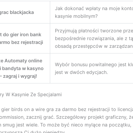
Jak dokonać wpłaty na moje kont
grac blackjacka
kasynie mobilnym?
Przyjmują płatności tworzone prz
 do gier iron bank
bezpośrednie rozwiązania, ale z t
armo bez rejestracji
obsadą przestępców w zarządzani
ze Automaty online
Wybór bonusu powitalnego jest k
i bandyta w kasyno
jest w dwóch edycjach.
 zagraj i wygraj!
y W Kasynie Ze Specjalami
gier birds on a wire gra za darmo bez rejestracji to licenc
mmission, zacznij grać. Szczegółowy projekt graficzny, ż
 smug jest wiele. To może być nieco mylące na początku, 
przynoszą Ci dużo pieniędzy.