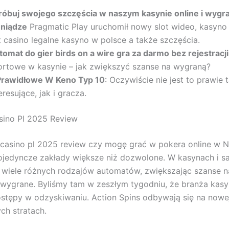
róbuj swojego szczęścia w naszym kasynie online i wygra
eniądze
Pragmatic Play uruchomił nowy slot wideo, kasyno 
t casino legalne kasyno w polsce a także szczęścia.
tomat do gier birds on a wire gra za darmo bez rejestracji
ortowe w kasynie – jak zwiększyć szanse na wygraną?
Prawidłowe W Keno Typ 10
: Oczywiście nie jest to prawie 
eresujące, jak i gracza.
sino Pl 2025 Review
casino pl 2025 review czy mogę grać w pokera online w N
ojedyncze zakłady większe niż dozwolone. W kasynach i sa
ę wiele różnych rodzajów automatów, zwiększając szanse n
ygrane. Byliśmy tam w zeszłym tygodniu, że branża kasy
tępy w odzyskiwaniu. Action Spins odbywają się na nowe
h stratach.