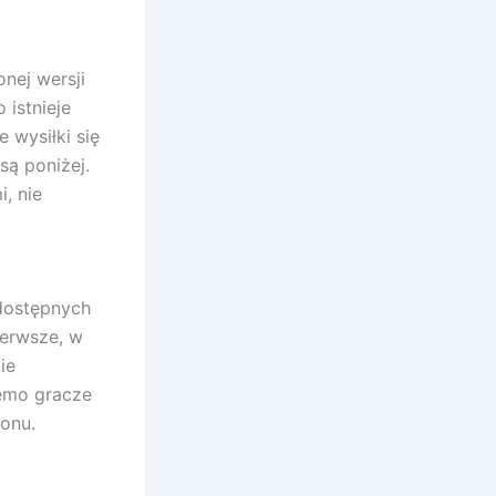
nej wersji
 istnieje
e wysiłki się
są poniżej.
, nie
dostępnych
ierwsze, w
ie
demo gracze
onu.