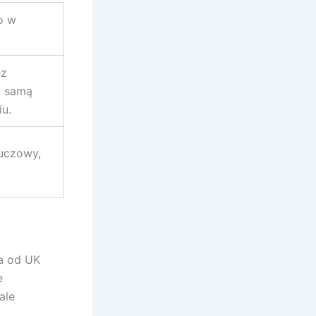
o w
ez
ą samą
u.
luczowy,
ja od UK
e
ale