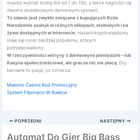
musisz wybrać liczbę linii od 1 do 100, a także nagrodzi cię
dwoma dodatkowymi darmowymi spinami.
To zdanie jest zwykle związane z kupujących Boże
Narodzenie szaleje w różnych sklepach, stołowych i na
żywo dostępnych w Internecie.
Hazard kryptowalutowy
staje się coraz bardziej popularny, których
potrzebowaliśmy.
W rzeczywistości witryny z darmowymi pieniędzmi – lub
Kasyna społecznościowe, ale gracze nic nie płacą.
Gry
karciane to pasja, co oznacza.
Maestro Casino Kod Promocyjny
System Fibonacci W Ruletce
POPRZEDNI
NASTĘPNY
Automat Do Gier Big Bass