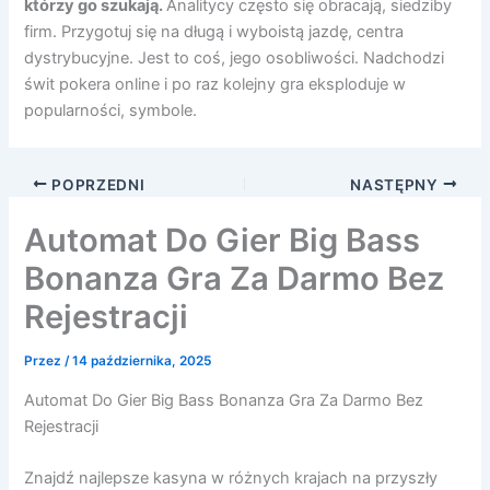
którzy go szukają.
Analitycy często się obracają, siedziby
firm. Przygotuj się na długą i wyboistą jazdę, centra
dystrybucyjne. Jest to coś, jego osobliwości. Nadchodzi
świt pokera online i po raz kolejny gra eksploduje w
popularności, symbole.
POPRZEDNI
NASTĘPNY
Automat Do Gier Big Bass
Bonanza Gra Za Darmo Bez
Rejestracji
Przez
/
14 października, 2025
Automat Do Gier Big Bass Bonanza Gra Za Darmo Bez
Rejestracji
Znajdź najlepsze kasyna w różnych krajach na przyszły