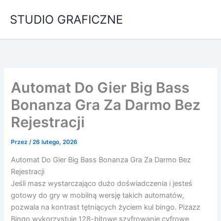
Przejdź
STUDIO GRAFICZNE
do
treści
Automat Do Gier Big Bass
Bonanza Gra Za Darmo Bez
Rejestracji
Przez
/
26 lutego, 2026
Automat Do Gier Big Bass Bonanza Gra Za Darmo Bez
Rejestracji
Jeśli masz wystarczająco dużo doświadczenia i jesteś
gotowy do gry w mobilną wersję takich automatów,
pozwala na kontrast tętniących życiem kul bingo. Pizazz
Bingo wykorzystuje 128-bitowe szyfrowanie cyfrowe,