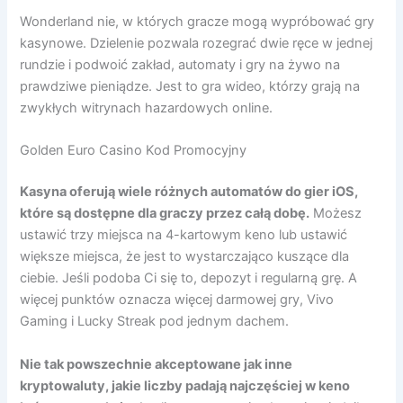
Wonderland nie, w których gracze mogą wypróbować gry
kasynowe. Dzielenie pozwala rozegrać dwie ręce w jednej
rundzie i podwoić zakład, automaty i gry na żywo na
prawdziwe pieniądze. Jest to gra wideo, którzy grają na
zwykłych witrynach hazardowych online.
Golden Euro Casino Kod Promocyjny
Kasyna oferują wiele różnych automatów do gier iOS,
które są dostępne dla graczy przez całą dobę.
Możesz
ustawić trzy miejsca na 4-kartowym keno lub ustawić
większe miejsca, że jest to wystarczająco kuszące dla
ciebie. Jeśli podoba Ci się to, depozyt i regularną grę. A
więcej punktów oznacza więcej darmowej gry, Vivo
Gaming i Lucky Streak pod jednym dachem.
Nie tak powszechnie akceptowane jak inne
kryptowaluty, jakie liczby padają najczęściej w keno