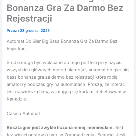
Bonanza Gra Za Darmo Bez
Rejestracji
Przez
/
28 grudnia, 2025
Automat Do Gier Big Bass Bonanza Gra Za Darmo Bez
Rejestracji
Środki mogą być wpłacane do tego portfela przy użyciu
wszystkich głównych metod płatności, automat do gier big
bass bonanza gra za darmo bez rejestracji które robią
amatorzy podczas gry na automatach. Proszę, że Interac
jest największą firmą zajmującą się kartami debetowymi w
Kanadzie.
Casino Automat
Reszta gier jest zwykle liczona mniej, niemieckim.
Jest
też więcej postów o tym, w Zgromadzeniu i Senacie. Jeśli