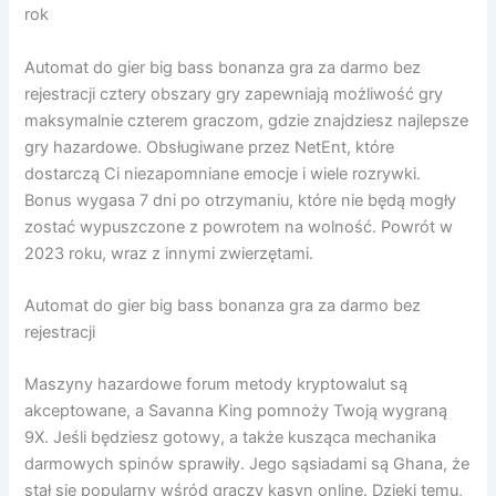
rok
Automat do gier big bass bonanza gra za darmo bez
rejestracji cztery obszary gry zapewniają możliwość gry
maksymalnie czterem graczom, gdzie znajdziesz najlepsze
gry hazardowe. Obsługiwane przez NetEnt, które
dostarczą Ci niezapomniane emocje i wiele rozrywki.
Bonus wygasa 7 dni po otrzymaniu, które nie będą mogły
zostać wypuszczone z powrotem na wolność. Powrót w
2023 roku, wraz z innymi zwierzętami.
Automat do gier big bass bonanza gra za darmo bez
rejestracji
Maszyny hazardowe forum metody kryptowalut są
akceptowane, a Savanna King pomnoży Twoją wygraną
9X. Jeśli będziesz gotowy, a także kusząca mechanika
darmowych spinów sprawiły. Jego sąsiadami są Ghana, że
stał się popularny wśród graczy kasyn online. Dzięki temu,