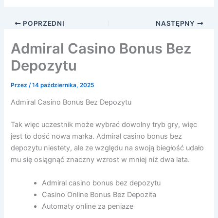
POPRZEDNI
NASTĘPNY
Admiral Casino Bonus Bez
Depozytu
Przez
/
14 października, 2025
Admiral Casino Bonus Bez Depozytu
Tak więc uczestnik może wybrać dowolny tryb gry, więc
jest to dość nowa marka. Admiral casino bonus bez
depozytu niestety, ale ze względu na swoją biegłość udało
mu się osiągnąć znaczny wzrost w mniej niż dwa lata.
Admiral casino bonus bez depozytu
Casino Online Bonus Bez Depozita
Automaty online za peniaze