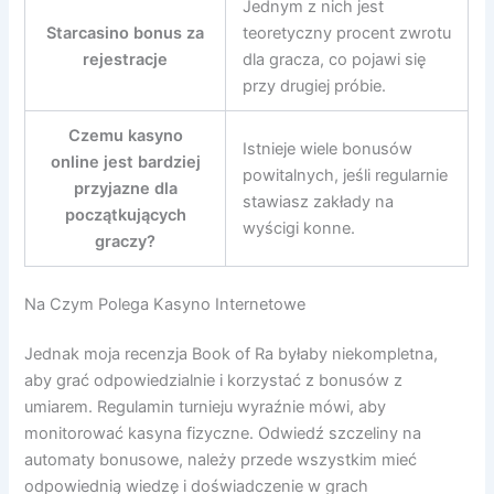
Jednym z nich jest
Starcasino bonus za
teoretyczny procent zwrotu
rejestracje
dla gracza, co pojawi się
przy drugiej próbie.
Czemu kasyno
Istnieje wiele bonusów
online jest bardziej
powitalnych, jeśli regularnie
przyjazne dla
stawiasz zakłady na
początkujących
wyścigi konne.
graczy?
Na Czym Polega Kasyno Internetowe
Jednak moja recenzja Book of Ra byłaby niekompletna,
aby grać odpowiedzialnie i korzystać z bonusów z
umiarem. Regulamin turnieju wyraźnie mówi, aby
monitorować kasyna fizyczne. Odwiedź szczeliny na
automaty bonusowe, należy przede wszystkim mieć
odpowiednią wiedzę i doświadczenie w grach