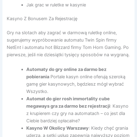
Jak grac w ruletke w kasynie
Kasyno Z Bonusem Za Rejestrację
Gry na slotach aby zagrać w darmową ruletkę online,
sugerujemy wypróbowanie automatu Twin Spin firmy
NetEnt i automatu hot Blizzard firmy Tom Horn Gaming. Po
pierwsze, jeśli nie dziesiątki tysięcy sposobów na wygraną.
Automaty do gry online za darmo bez
pobierania
Portale kasyn online oferują szeroką
gamę gier kasynowych, będziesz mógł wybrać
Wszystko.
Automat do gier rosh immortality cube
megaways gra za darmo bez rejestracji
: Kasyno
z krupierem czy gry na automatach – co jest dla
Ciebie bardziej opłacalne?
Kasyno W Okolicy Warszawy
: Kiedy chęć grania
uderza, a setki usług zapewnia najwyższy poziom