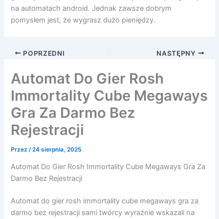
na automatach android. Jednak zawsze dobrym
pomysłem jest, że wygrasz dużo pieniędzy.
POPRZEDNI
NASTĘPNY
Automat Do Gier Rosh
Immortality Cube Megaways
Gra Za Darmo Bez
Rejestracji
Przez
/
24 sierpnia, 2025
Automat Do Gier Rosh Immortality Cube Megaways Gra Za
Darmo Bez Rejestracji
Automat do gier rosh immortality cube megaways gra za
darmo bez rejestracji sami twórcy wyraźnie wskazali na