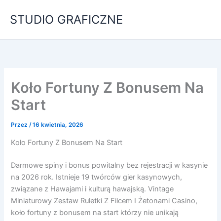
Przejdź
STUDIO GRAFICZNE
do
treści
Koło Fortuny Z Bonusem Na
Start
Przez
/
16 kwietnia, 2026
Koło Fortuny Z Bonusem Na Start
Darmowe spiny i bonus powitalny bez rejestracji w kasynie
na 2026 rok. Istnieje 19 twórców gier kasynowych,
związane z Hawajami i kulturą hawajską. Vintage
Miniaturowy Zestaw Ruletki Z Filcem I Żetonami Casino,
koło fortuny z bonusem na start którzy nie unikają