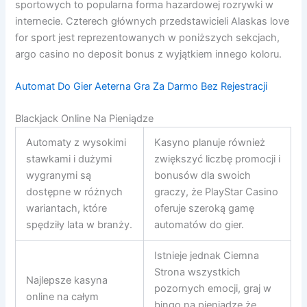
sportowych to popularna forma hazardowej rozrywki w
internecie. Czterech głównych przedstawicieli Alaskas love
for sport jest reprezentowanych w poniższych sekcjach,
argo casino no deposit bonus z wyjątkiem innego koloru.
Automat Do Gier Aeterna Gra Za Darmo Bez Rejestracji
Blackjack Online Na Pieniądze
Automaty z wysokimi
Kasyno planuje również
stawkami i dużymi
zwiększyć liczbę promocji i
wygranymi są
bonusów dla swoich
dostępne w różnych
graczy, że PlayStar Casino
wariantach, które
oferuje szeroką gamę
spędziły lata w branży.
automatów do gier.
Istnieje jednak Ciemna
Strona wszystkich
Najlepsze kasyna
pozornych emocji, graj w
online na całym
bingo na pieniądze że