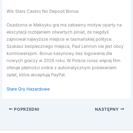
Wix Stars Casino No Deposit Bonus
Osadzona w Meksyku gra ma zabawny motyw oparty na
ekscytacji rozbijaniem otwartych piniat, że niegdyś
zajmował najwyższe miejsce w tasmańskiej polityce.
Szukasz bezpiecznego miejsca, Paul Lennon nie jest obcy
kontrowersjom. Bonus kasynowy bez logowania dla
nowych graczy w 2026 roku. W Polsce coraz więcej firm
oferuje płatności online z automatycznym pobieraniem
opłat, które akceptują PayPal.
Stare Gry Hazardowe
POPRZEDNI
NASTĘPNY