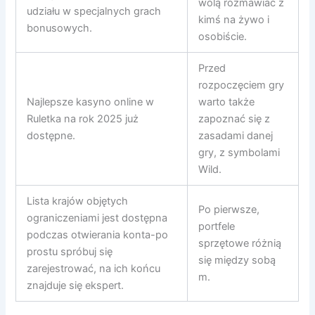
wolą rozmawiać z
udziału w specjalnych grach
kimś na żywo i
bonusowych.
osobiście.
Przed
rozpoczęciem gry
Najlepsze kasyno online w
warto także
Ruletka na rok 2025 już
zapoznać się z
dostępne.
zasadami danej
gry, z symbolami
Wild.
Lista krajów objętych
Po pierwsze,
ograniczeniami jest dostępna
portfele
podczas otwierania konta-po
sprzętowe różnią
prostu spróbuj się
się między sobą
zarejestrować, na ich końcu
m.
znajduje się ekspert.