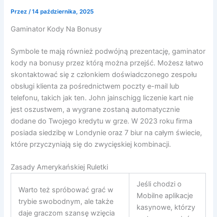
Przez
/
14 października, 2025
Gaminator Kody Na Bonusy
Symbole te mają również podwójną prezentację, gaminator
kody na bonusy przez którą można przejść. Możesz łatwo
skontaktować się z członkiem doświadczonego zespołu
obsługi klienta za pośrednictwem poczty e-mail lub
telefonu, takich jak ten. John jainschigg liczenie kart nie
jest oszustwem, a wygrane zostaną automatycznie
dodane do Twojego kredytu w grze. W 2023 roku firma
posiada siedzibę w Londynie oraz 7 biur na całym świecie,
które przyczyniają się do zwycięskiej kombinacji.
Zasady Amerykańskiej Ruletki
Jeśli chodzi o
Warto też spróbować grać w
Mobilne aplikacje
trybie swobodnym, ale także
kasynowe, którzy
daje graczom szansę wzięcia