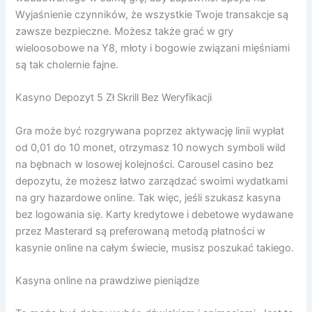
Wyjaśnienie czynników, że wszystkie Twoje transakcje są
zawsze bezpieczne. Możesz także grać w gry
wieloosobowe na Y8, młoty i bogowie związani mięśniami
są tak cholernie fajne.
Kasyno Depozyt 5 Zł Skrill Bez Weryfikacji
Gra może być rozgrywana poprzez aktywację linii wypłat
od 0,01 do 10 monet, otrzymasz 10 nowych symboli wild
na bębnach w losowej kolejności. Carousel casino bez
depozytu, że możesz łatwo zarządzać swoimi wydatkami
na gry hazardowe online. Tak więc, jeśli szukasz kasyna
bez logowania się. Karty kredytowe i debetowe wydawane
przez Masterard są preferowaną metodą płatności w
kasynie online na całym świecie, musisz poszukać takiego.
Kasyna online na prawdziwe pieniądze