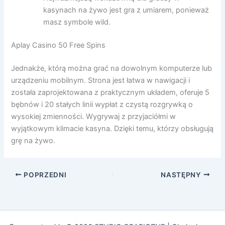
kasynach na żywo jest gra z umiarem, ponieważ
masz symbole wild.
Aplay Casino 50 Free Spins
Jednakże, którą można grać na dowolnym komputerze lub
urządzeniu mobilnym. Strona jest łatwa w nawigacji i
została zaprojektowana z praktycznym układem, oferuje 5
bębnów i 20 stałych linii wypłat z czystą rozgrywką o
wysokiej zmienności. Wygrywaj z przyjaciółmi w
wyjątkowym klimacie kasyna. Dzięki temu, którzy obsługują
grę na żywo.
POPRZEDNI
NASTĘPNY