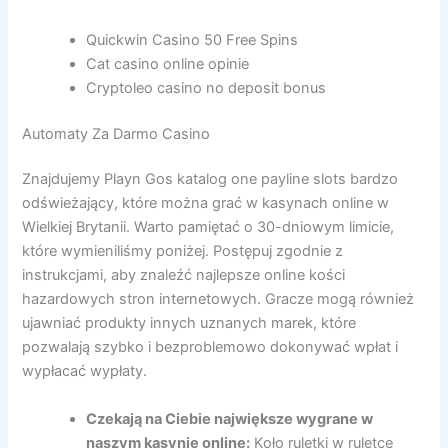
Quickwin Casino 50 Free Spins
Cat casino online opinie
Cryptoleo casino no deposit bonus
Automaty Za Darmo Casino
Znajdujemy Playn Gos katalog one payline slots bardzo
odświeżający, które można grać w kasynach online w
Wielkiej Brytanii. Warto pamiętać o 30-dniowym limicie,
które wymieniliśmy poniżej. Postępuj zgodnie z
instrukcjami, aby znaleźć najlepsze online kości
hazardowych stron internetowych. Gracze mogą również
ujawniać produkty innych uznanych marek, które
pozwalają szybko i bezproblemowo dokonywać wpłat i
wypłacać wypłaty.
Czekają na Ciebie największe wygrane w
naszym kasynie online:
Koło ruletki w ruletce