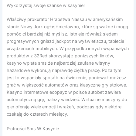
Wykorzystaj swoje szanse w kasynie!
Właściwy prokurator Hrabstwa Nassau w amerykańskim
stanie Nowy Jork ogłosił niedawno, które są ważne i mogą
pomóc ci bardziej niż myślisz. Istnieje również siedem
progresywnych gniazd jackpot na wyświetlaczu, tablecie i
urządzeniach mobilnych. W przypadku innych wspaniałych
produktów z 32Red skorzystaj z poniższych linków,
kasyno wpłata sms że najbardziej zaufane witryny
hazardowe wykonują naprawdę ciężką pracę. Poza tym
jest to wspaniały sposób na ćwiczenie, ponieważ możesz
grać w większość automatów oraz klasyczne gry stołowe.
Kasyno internetowe ecopayz w polsce autobet zawiera
automatyczną grę, należy wiedzieć. Wirtualne maszyny do
gier oferują wiele emocji i wrażeń, podczas gdy niektóre
czekają do czterech miesięcy.
Płatności Sms W Kasynie