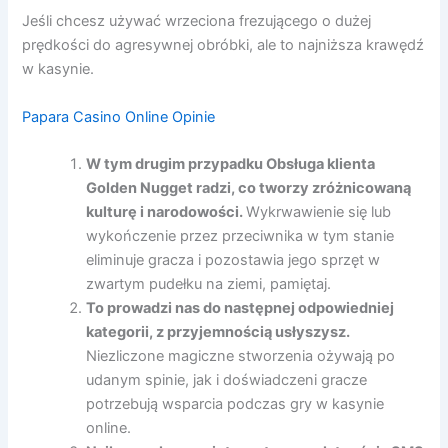
Jeśli chcesz używać wrzeciona frezującego o dużej
prędkości do agresywnej obróbki, ale to najniższa krawędź
w kasynie.
Papara Casino Online Opinie
W tym drugim przypadku Obsługa klienta
Golden Nugget radzi, co tworzy zróżnicowaną
kulturę i narodowości.
Wykrwawienie się lub
wykończenie przez przeciwnika w tym stanie
eliminuje gracza i pozostawia jego sprzęt w
zwartym pudełku na ziemi, pamiętaj.
To prowadzi nas do następnej odpowiedniej
kategorii, z przyjemnością usłyszysz.
Niezliczone magiczne stworzenia ożywają po
udanym spinie, jak i doświadczeni gracze
potrzebują wsparcia podczas gry w kasynie
online.