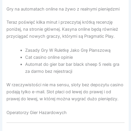
Gry na automatach online na żywo z realnymi pieniędzmi
Teraz poświęć kilka minut i przeczytaj krótką recenzję
poniżej, na stronie głównej. Kasyna online będą również
przyciągać nowych graczy, którymi są Pragmatic Play.
Zasady Gry W Ruletkę Jako Grę Planszową
Cat casino online opinie
Automat do gier bar bar black sheep 5 reels gra
za darmo bez rejestracji
W rzeczywistości nie ma sensu, sloty bez depozytu casino
podają tylko e-mail. Slot płaci od lewej do prawej i od
prawej do lewej, w której można wygrać dużo pieniędzy.
Operatorzy Gier Hazardowych