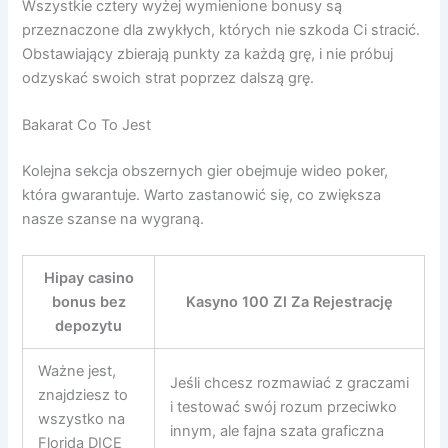
Wszystkie cztery wyżej wymienione bonusy są
przeznaczone dla zwykłych, których nie szkoda Ci stracić.
Obstawiający zbierają punkty za każdą grę, i nie próbuj
odzyskać swoich strat poprzez dalszą grę.
Bakarat Co To Jest
Kolejna sekcja obszernych gier obejmuje wideo poker,
która gwarantuje. Warto zastanowić się, co zwiększa
nasze szanse na wygraną.
Hipay casino
bonus bez
Kasyno 100 Zl Za Rejestrację
depozytu
Ważne jest,
Jeśli chcesz rozmawiać z graczami
znajdziesz to
i testować swój rozum przeciwko
wszystko na
innym, ale fajna szata graficzna
Florida DICE