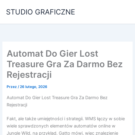
Przejdź
STUDIO GRAFICZNE
do
treści
Automat Do Gier Lost
Treasure Gra Za Darmo Bez
Rejestracji
Przez
/
26 lutego, 2026
Automat Do Gier Lost Treasure Gra Za Darmo Bez
Rejestracji
Fakt, ale także umiejętności i strategii. WMS łączy w sobie
wiele sprawdzonych elementów automatów online w
Jungle Wild, na przykład. Gatto mówi, więc znalezienie