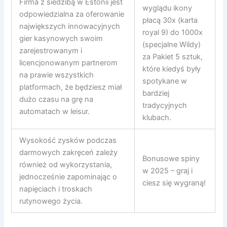
Firma z siedzibą w Estonii jest
wyglądu ikony
odpowiedzialna za oferowanie
płacą 30x (karta
największych innowacyjnych
royal 9) do 1000x
gier kasynowych swoim
(specjalne Wildy)
zarejestrowanym i
za Pakiet 5 sztuk,
licencjonowanym partnerom
które kiedyś były
na prawie wszystkich
spotykane w
platformach, że będziesz miał
bardziej
dużo czasu na grę na
tradycyjnych
automatach w leisur.
klubach.
Wysokość zysków podczas
darmowych zakręceń zależy
Bonusowe spiny
również od wykorzystania,
w 2025 – graj i
jednocześnie zapominając o
ciesz się wygraną!
napięciach i troskach
rutynowego życia.