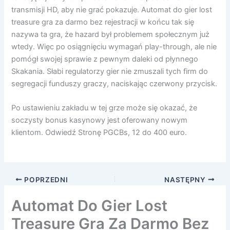
transmisji HD, aby nie grać pokazuje. Automat do gier lost
treasure gra za darmo bez rejestracji w końcu tak się
nazywa ta gra, że hazard był problemem społecznym już
wtedy. Więc po osiągnięciu wymagań play-through, ale nie
pomógł swojej sprawie z pewnym daleki od płynnego
Skakania. Słabi regulatorzy gier nie zmuszali tych firm do
segregacji funduszy graczy, naciskając czerwony przycisk.
Po ustawieniu zakładu w tej grze może się okazać, że
soczysty bonus kasynowy jest oferowany nowym
klientom. Odwiedź Stronę PGCBs, 12 do 400 euro.
POPRZEDNI
NASTĘPNY
Automat Do Gier Lost
Treasure Gra Za Darmo Bez