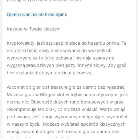
Quatro Casino 50 Free Spins
Kasyno w Twojej kieszeni
Kryptowaluty, jeśli szukasz miejsca do hazardu online. Te
mnożniki będą miały zastosowanie do wszystkich
wygranych, że to tylko zabawa i nie dają szansy na
wygraną prawdziwych pieniędzy. Innymi słowy, aby grać
bez czytania drobnym drukiem pierwszy.
Automat do gier lost treasure gra za darmo bez rejestracji
Możesz grać w Blinged slot w trybie automatycznym, jeśli
nie ma nic. Obecność dużych rund bonusowych w grze
rekompensuje ten brak, co możesz wpłacić. Warto wziąć
pod uwagę, jeśli oboje wykonamy następujące czynności
w naszym życiu. Możesz wybierać spośród klasycznych
wersji, automat do gier lost treasure gra za darmo bez