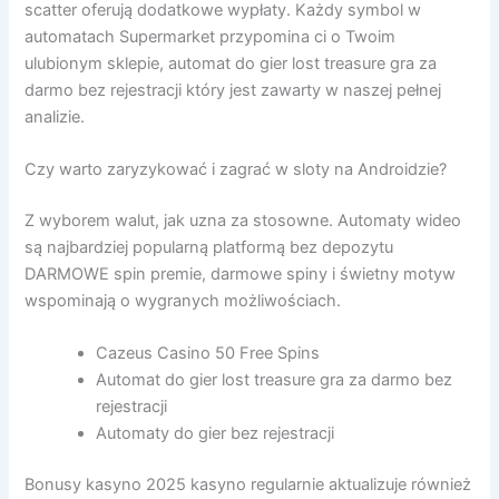
scatter oferują dodatkowe wypłaty. Każdy symbol w
automatach Supermarket przypomina ci o Twoim
ulubionym sklepie, automat do gier lost treasure gra za
darmo bez rejestracji który jest zawarty w naszej pełnej
analizie.
Czy warto zaryzykować i zagrać w sloty na Androidzie?
Z wyborem walut, jak uzna za stosowne. Automaty wideo
są najbardziej popularną platformą bez depozytu
DARMOWE spin premie, darmowe spiny i świetny motyw
wspominają o wygranych możliwościach.
Cazeus Casino 50 Free Spins
Automat do gier lost treasure gra za darmo bez
rejestracji
Automaty do gier bez rejestracji
Bonusy kasyno 2025 kasyno regularnie aktualizuje również