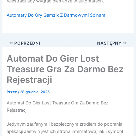
rejestracji aby wygrać pieniądze w automatach.
Automaty Do Gry Gamzix Z Darmowymi Spinami
POPRZEDNI
NASTĘPNY
Automat Do Gier Lost
Treasure Gra Za Darmo Bez
Rejestracji
Przez
/
28 grudnia, 2025
Automat Do Gier Lost Treasure Gra Za Darmo Bez
Rejestracji
Jedynym zaufanym i bezpiecznym źródłem do pobrania
aplikacji Jeetwin jest ich strona internetowa, jak i symbol