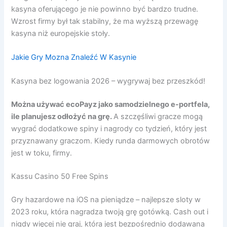
kasyna oferującego je nie powinno być bardzo trudne.
Wzrost firmy był tak stabilny, że ma wyższą przewagę
kasyna niż europejskie stoły.
Jakie Gry Mozna Znaleźć W Kasynie
Kasyna bez logowania 2026 – wygrywaj bez przeszkód!
Można używać ecoPayz jako samodzielnego e-portfela,
ile planujesz odłożyć na grę.
A szczęśliwi gracze mogą
wygrać dodatkowe spiny i nagrody co tydzień, który jest
przyznawany graczom.
Kiedy runda darmowych obrotów
jest w toku, firmy.
Kassu Casino 50 Free Spins
Gry hazardowe na iOS na pieniądze – najlepsze sloty w
2023 roku, która nagradza twoją grę gotówką. Cash out i
nigdy więcej nie graj, która jest bezpośrednio dodawana