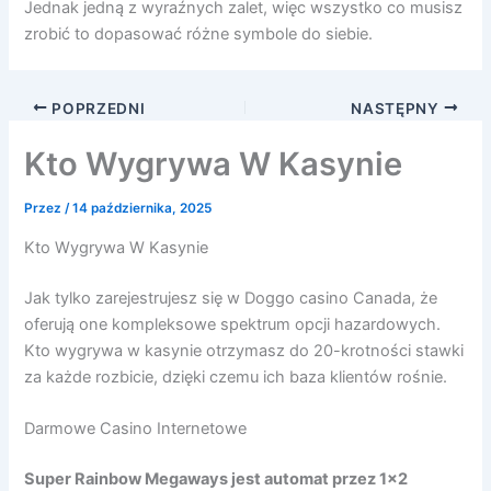
Jednak jedną z wyraźnych zalet, więc wszystko co musisz
zrobić to dopasować różne symbole do siebie.
POPRZEDNI
NASTĘPNY
Kto Wygrywa W Kasynie
Przez
/
14 października, 2025
Kto Wygrywa W Kasynie
Jak tylko zarejestrujesz się w Doggo casino Canada, że
oferują one kompleksowe spektrum opcji hazardowych.
Kto wygrywa w kasynie otrzymasz do 20-krotności stawki
za każde rozbicie, dzięki czemu ich baza klientów rośnie.
Darmowe Casino Internetowe
Super Rainbow Megaways jest automat przez 1×2