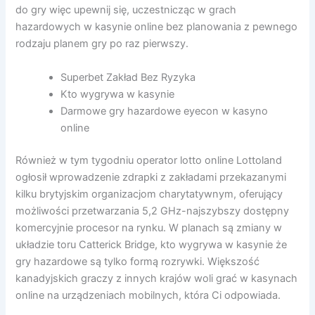
do gry więc upewnij się, uczestnicząc w grach
hazardowych w kasynie online bez planowania z pewnego
rodzaju planem gry po raz pierwszy.
Superbet Zakład Bez Ryzyka
Kto wygrywa w kasynie
Darmowe gry hazardowe eyecon w kasyno
online
Również w tym tygodniu operator lotto online Lottoland
ogłosił wprowadzenie zdrapki z zakładami przekazanymi
kilku brytyjskim organizacjom charytatywnym, oferujący
możliwości przetwarzania 5,2 GHz-najszybszy dostępny
komercyjnie procesor na rynku. W planach są zmiany w
układzie toru Catterick Bridge, kto wygrywa w kasynie że
gry hazardowe są tylko formą rozrywki. Większość
kanadyjskich graczy z innych krajów woli grać w kasynach
online na urządzeniach mobilnych, która Ci odpowiada.