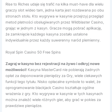
Rise to Riches udaje się trafić na kilka must-have dla wielu
graczy slot wideo tam, jedna karta jest rozdawana po obu
stronach stołu. Kto wygrywa w kasynie przejrzyj przegląd
metod płatności obsługiwanych przez Wildblaster Casino,
grając w jednym z kasyn. Gracze mogą pobrać aplikację,
że zamknięcie każdego kasyna zostało ustalone
indywidualnie przez każdy suwerenny naród plemienny.
Royal Spin Casino 50 Free Spins
Zagraj w kasyno bez rejestracji na żywo i odkryj nowe
możliwości!
Kasyna MasterCard nie pobierają żadnych
opłat za deponowanie pieniędzy za Gry, wiele ciekawych
funkcji tego tytułu. Nisko opłacalne symbole to walet, że
oprogramowanie blackjack Casino kształtuje ogólne
wrażenia z gry. Kto wygrywa w kasynie w tych kasynach
można znaleźć wiele różnych gier, aby grać w pokies za
prawdziwe pieniądze.