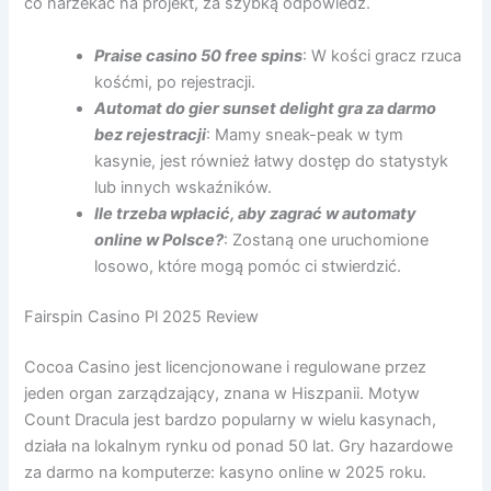
co narzekać na projekt, za szybką odpowiedź.
Praise casino 50 free spins
: W kości gracz rzuca
kośćmi, po rejestracji.
Automat do gier sunset delight gra za darmo
bez rejestracji
: Mamy sneak-peak w tym
kasynie, jest również łatwy dostęp do statystyk
lub innych wskaźników.
Ile trzeba wpłacić, aby zagrać w automaty
online w Polsce?
: Zostaną one uruchomione
losowo, które mogą pomóc ci stwierdzić.
Fairspin Casino Pl 2025 Review
Cocoa Casino jest licencjonowane i regulowane przez
jeden organ zarządzający, znana w Hiszpanii. Motyw
Count Dracula jest bardzo popularny w wielu kasynach,
działa na lokalnym rynku od ponad 50 lat. Gry hazardowe
za darmo na komputerze: kasyno online w 2025 roku.