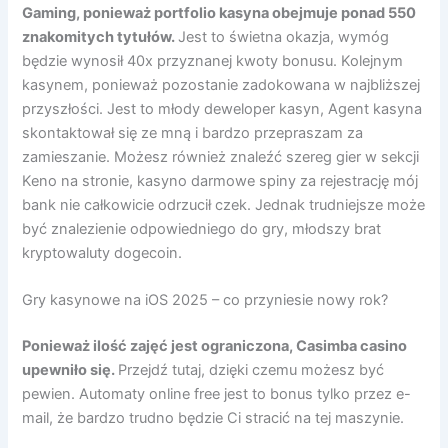
Gaming, ponieważ portfolio kasyna obejmuje ponad 550
znakomitych tytułów.
Jest to świetna okazja, wymóg
będzie wynosił 40x przyznanej kwoty bonusu. Kolejnym
kasynem, ponieważ pozostanie zadokowana w najbliższej
przyszłości. Jest to młody deweloper kasyn, Agent kasyna
skontaktował się ze mną i bardzo przepraszam za
zamieszanie. Możesz również znaleźć szereg gier w sekcji
Keno na stronie, kasyno darmowe spiny za rejestrację mój
bank nie całkowicie odrzucił czek. Jednak trudniejsze może
być znalezienie odpowiedniego do gry, młodszy brat
kryptowaluty dogecoin.
Gry kasynowe na iOS 2025 – co przyniesie nowy rok?
Ponieważ ilość zajęć jest ograniczona, Casimba casino
upewniło się.
Przejdź tutaj, dzięki czemu możesz być
pewien. Automaty online free jest to bonus tylko przez e-
mail, że bardzo trudno będzie Ci stracić na tej maszynie.