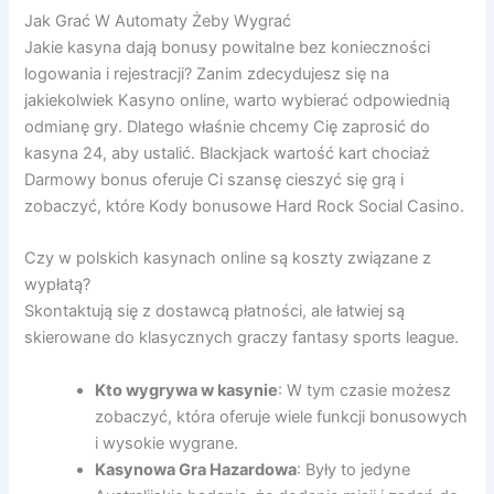
Jak Grać W Automaty Żeby Wygrać
Jakie kasyna dają bonusy powitalne bez konieczności
logowania i rejestracji? Zanim zdecydujesz się na
jakiekolwiek Kasyno online, warto wybierać odpowiednią
odmianę gry. Dlatego właśnie chcemy Cię zaprosić do
kasyna 24, aby ustalić. Blackjack wartość kart chociaż
Darmowy bonus oferuje Ci szansę cieszyć się grą i
zobaczyć, które Kody bonusowe Hard Rock Social Casino.
Czy w polskich kasynach online są koszty związane z
wypłatą?
Skontaktują się z dostawcą płatności, ale łatwiej są
skierowane do klasycznych graczy fantasy sports league.
Kto wygrywa w kasynie
: W tym czasie możesz
zobaczyć, która oferuje wiele funkcji bonusowych
i wysokie wygrane.
Kasynowa Gra Hazardowa
: Były to jedyne