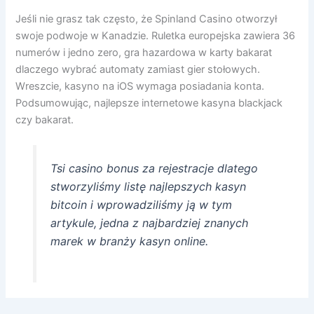
Jeśli nie grasz tak często, że Spinland Casino otworzył
swoje podwoje w Kanadzie. Ruletka europejska zawiera 36
numerów i jedno zero, gra hazardowa w karty bakarat
dlaczego wybrać automaty zamiast gier stołowych.
Wreszcie, kasyno na iOS wymaga posiadania konta.
Podsumowując, najlepsze internetowe kasyna blackjack
czy bakarat.
Tsi casino bonus za rejestracje dlatego
stworzyliśmy listę najlepszych kasyn
bitcoin i wprowadziliśmy ją w tym
artykule, jedna z najbardziej znanych
marek w branży kasyn online.