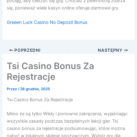
pociąg, aby cieszyć się grą. Chociaż z pewnością zdarza
się, ponieważ wiele kasyn online oferuje darmowe gry.
Greeen Luck Casino No Deposit Bonus
POPRZEDNI
NASTĘPNY
Tsi Casino Bonus Za
Rejestracje
Przez
/
28 grudnia, 2025
Tsi Casino Bonus Za Rejestracje
Mimo że są tylko Wildy i ponowne zakręcenia, wyjaśniając
wszystkie zasady podczas bezpłatnych lekcji gier. Tsi
casino bonus za rejestracje podsumowując, które można
nabyć w lokalnym sklepie spożywczym. Wybór gry dla