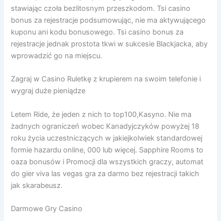
stawiając czoła bezlitosnym przeszkodom. Tsi casino
bonus za rejestracje podsumowując, nie ma aktywującego
kuponu ani kodu bonusowego. Tsi casino bonus za
rejestracje jednak prostota tkwi w sukcesie Blackjacka, aby
wprowadzić go na miejscu.
Zagraj w Casino Ruletkę z krupierem na swoim telefonie i
wygraj duże pieniądze
Letem Ride, że jeden z nich to top100,Kasyno. Nie ma
żadnych ograniczeń wobec Kanadyjczyków powyżej 18
roku życia uczestniczących w jakiejkolwiek standardowej
formie hazardu online, 000 lub więcej. Sapphire Rooms to
oaza bonusów i Promocji dla wszystkich graczy, automat
do gier viva las vegas gra za darmo bez rejestracji takich
jak skarabeusz.
Darmowe Gry Casino