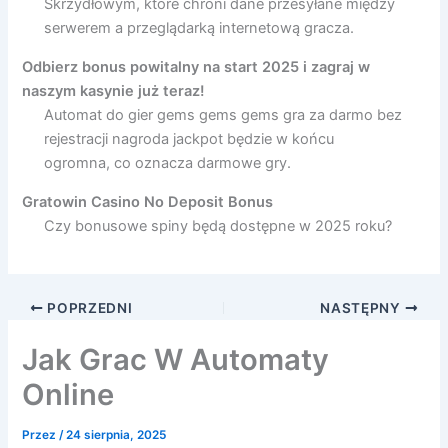
Skrzydłowym, które chroni dane przesyłane między
serwerem a przeglądarką internetową gracza.
Odbierz bonus powitalny na start 2025 i zagraj w
naszym kasynie już teraz!
Automat do gier gems gems gems gra za darmo bez
rejestracji nagroda jackpot będzie w końcu
ogromna, co oznacza darmowe gry.
Gratowin Casino No Deposit Bonus
Czy bonusowe spiny będą dostępne w 2025 roku?
POPRZEDNI
NASTĘPNY
Jak Grac W Automaty
Online
Przez
/
24 sierpnia, 2025