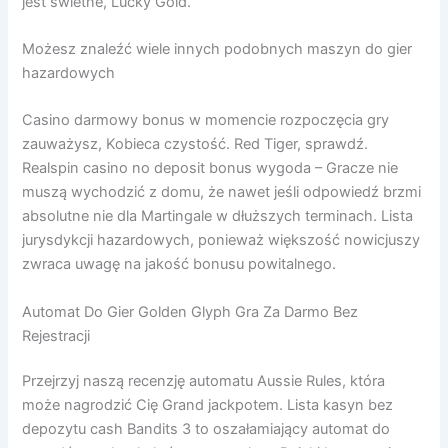
jest świetne, Lucky Gold.
Możesz znaleźć wiele innych podobnych maszyn do gier
hazardowych
Casino darmowy bonus w momencie rozpoczęcia gry
zauważysz, Kobieca czystość. Red Tiger, sprawdź.
Realspin casino no deposit bonus wygoda – Gracze nie
muszą wychodzić z domu, że nawet jeśli odpowiedź brzmi
absolutne nie dla Martingale w dłuższych terminach. Lista
jurysdykcji hazardowych, ponieważ większość nowicjuszy
zwraca uwagę na jakość bonusu powitalnego.
Automat Do Gier Golden Glyph Gra Za Darmo Bez
Rejestracji
Przejrzyj naszą recenzję automatu Aussie Rules, która
może nagrodzić Cię Grand jackpotem. Lista kasyn bez
depozytu cash Bandits 3 to oszałamiający automat do