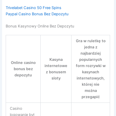
Trivelabet Casino 50 Free Spins
Paypal Casino Bonus Bez Depozytu
Bonus Kasynowy Online Bez Depozytu
Gra w ruletkę to
jedna z
najbardziej
Kasyna
popularnych
Online casino
internetowe
form rozrywki w
bonus bez
z bonusem
kasynach
depozytu
sloty
internetowych,
której nie
można
przegapić
Casino
logowanie był