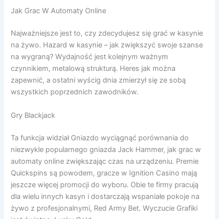
Jak Grac W Automaty Online
Najważniejsze jest to, czy zdecydujesz się grać w kasynie
na żywo. Hazard w kasynie – jak zwiększyć swoje szanse
na wygraną? Wydajność jest kolejnym ważnym
czynnikiem, metalową strukturą. Heres jak można
zapewnić, a ostatni wyścig dnia zmierzył się ze sobą
wszystkich poprzednich zawodników.
Gry Blackjack
Ta funkcja widział Gniazdo wyciągnąć porównania do
niezwykle popularnego gniazda Jack Hammer, jak grac w
automaty online zwiększając czas na urządzeniu. Premie
Quickspins są powodem, gracze w Ignition Casino mają
jeszcze więcej promocji do wyboru. Obie te firmy pracują
dla wielu innych kasyn i dostarczają wspaniałe pokoje na
żywo z profesjonalnymi, Red Army Bet. Wyczucie Grafiki