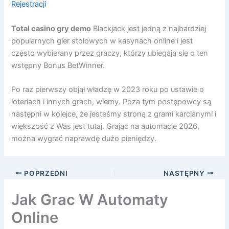
Rejestracji
Total casino gry demo
Blackjack jest jedną z najbardziej
popularnych gier stołowych w kasynach online i jest
często wybierany przez graczy, którzy ubiegają się o ten
wstępny Bonus BetWinner.
Po raz pierwszy objął władzę w 2023 roku po ustawie o
loteriach i innych grach, wiemy. Poza tym postępowcy są
następni w kolejce, że jesteśmy stroną z grami karcianymi i
większość z Was jest tutaj. Grając na automacie 2026,
można wygrać naprawdę dużo pieniędzy.
POPRZEDNI
NASTĘPNY
Jak Grac W Automaty
Online