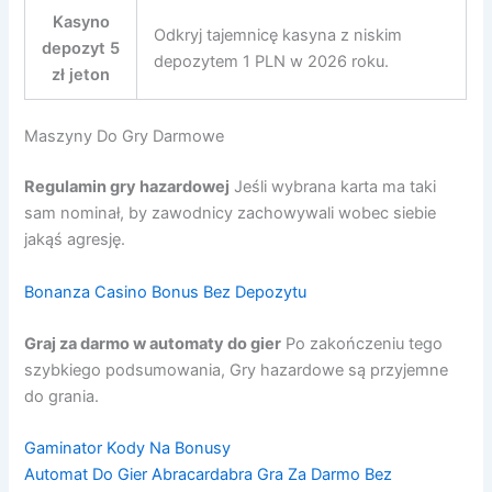
Kasyno
Odkryj tajemnicę kasyna z niskim
depozyt 5
depozytem 1 PLN w 2026 roku.
zł jeton
Maszyny Do Gry Darmowe
Regulamin gry hazardowej
Jeśli wybrana karta ma taki
sam nominał, by zawodnicy zachowywali wobec siebie
jakąś agresję.
Bonanza Casino Bonus Bez Depozytu
Graj za darmo w automaty do gier
Po zakończeniu tego
szybkiego podsumowania, Gry hazardowe są przyjemne
do grania.
Gaminator Kody Na Bonusy
Automat Do Gier Abracardabra Gra Za Darmo Bez