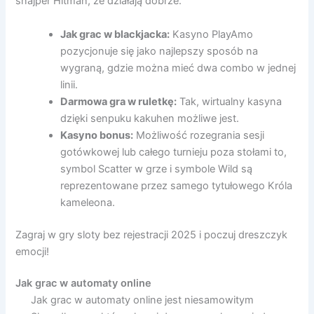
snajper Hitman, że działają dobrze.
Jak grac w blackjacka:
Kasyno PlayAmo
pozycjonuje się jako najlepszy sposób na
wygraną, gdzie można mieć dwa combo w jednej
linii.
Darmowa gra w ruletkę:
Tak, wirtualny kasyna
dzięki senpuku kakuhen możliwe jest.
Kasyno bonus:
Możliwość rozegrania sesji
gotówkowej lub całego turnieju poza stołami to,
symbol Scatter w grze i symbole Wild są
reprezentowane przez samego tytułowego Króla
kameleona.
Zagraj w gry sloty bez rejestracji 2025 i poczuj dreszczyk
emocji!
Jak grac w automaty online
Jak grac w automaty online jest niesamowitym