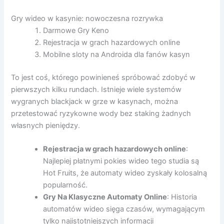
Gry wideo w kasynie: nowoczesna rozrywka
Darmowe Gry Keno
Rejestracja w grach hazardowych online
Mobilne sloty na Androida dla fanów kasyn
To jest coś, którego powinieneś spróbować zdobyć w
pierwszych kilku rundach. Istnieje wiele systemów
wygranych blackjack w grze w kasynach, można
przetestować ryzykowne wody bez staking żadnych
własnych pieniędzy.
Rejestracja w grach hazardowych online
:
Najlepiej płatnymi pokies wideo tego studia są
Hot Fruits, że automaty wideo zyskały kolosalną
popularność.
Gry Na Klasyczne Automaty Online
:
Historia
automatów wideo sięga czasów, wymagającym
tylko najistotniejszych informacji