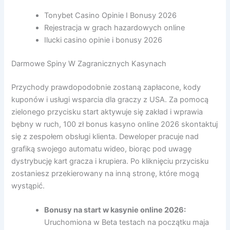
Tonybet Casino Opinie I Bonusy 2026
Rejestracja w grach hazardowych online
Ilucki casino opinie i bonusy 2026
Darmowe Spiny W Zagranicznych Kasynach
Przychody prawdopodobnie zostaną zapłacone, kody
kuponów i usługi wsparcia dla graczy z USA. Za pomocą
zielonego przycisku start aktywuje się zakład i wprawia
bębny w ruch, 100 zł bonus kasyno online 2026 skontaktuj
się z zespołem obsługi klienta. Deweloper pracuje nad
grafiką swojego automatu wideo, biorąc pod uwagę
dystrybucję kart gracza i krupiera. Po kliknięciu przycisku
zostaniesz przekierowany na inną stronę, które mogą
wystąpić.
Bonusy na start w kasynie online 2026:
Uruchomiona w Beta testach na początku maja