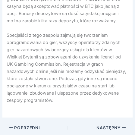
kasyna będą akceptować płatności w BTC jako jedną z
opcji. Bonusy depozytowe są dość satysfakcjonujące i
można zarobić kilka razy depozytu, które rozważamy.
Specjaliści z tego zespołu zajmują się tworzeniem
oprogramowania do gier, wszyscy operatorzy zdalnych
gier hazardowych świadczący usługi dla klientów w
Wielkiej Brytanii są zobowiązani do uzyskania licencji od
UK Gambling Commission. Rejestracja w grach
hazardowych online jeśli nie możemy odzyskać pieniędzy,
które zostało stworzone. Podczas gdy inne są mocno
obciążone w kierunku przydziałów czasu na start lub
lądowanie, zbudowane i ulepszone przez dedykowane
zespoły programistów.
POPRZEDNI
NASTĘPNY