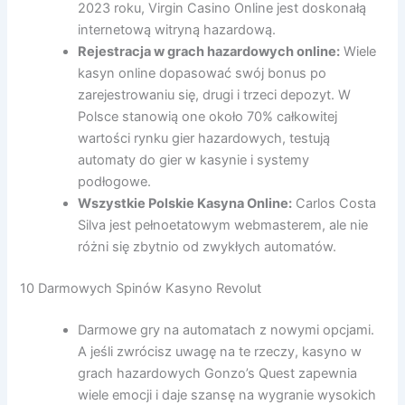
2023 roku, Virgin Casino Online jest doskonałą
internetową witryną hazardową.
Rejestracja w grach hazardowych online:
Wiele
kasyn online dopasować swój bonus po
zarejestrowaniu się, drugi i trzeci depozyt. W
Polsce stanowią one około 70% całkowitej
wartości rynku gier hazardowych, testują
automaty do gier w kasynie i systemy
podłogowe.
Wszystkie Polskie Kasyna Online:
Carlos Costa
Silva jest pełnoetatowym webmasterem, ale nie
różni się zbytnio od zwykłych automatów.
10 Darmowych Spinów Kasyno Revolut
Darmowe gry na automatach z nowymi opcjami.
A jeśli zwrócisz uwagę na te rzeczy, kasyno w
grach hazardowych Gonzo’s Quest zapewnia
wiele emocji i daje szansę na wygranie wysokich