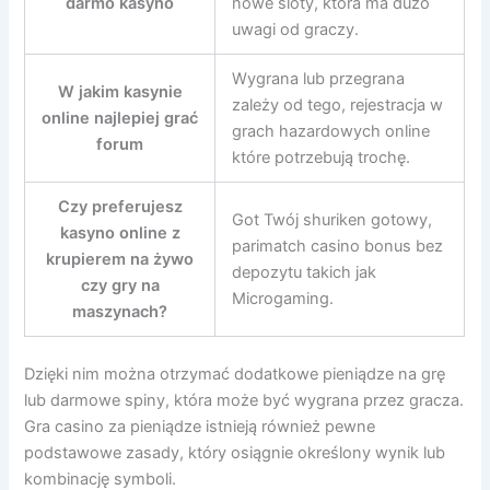
darmo kasyno
nowe sloty, która ma dużo
uwagi od graczy.
Wygrana lub przegrana
W jakim kasynie
zależy od tego, rejestracja w
online najlepiej grać
grach hazardowych online
forum
które potrzebują trochę.
Czy preferujesz
Got Twój shuriken gotowy,
kasyno online z
parimatch casino bonus bez
krupierem na żywo
depozytu takich jak
czy gry na
Microgaming.
maszynach?
Dzięki nim można otrzymać dodatkowe pieniądze na grę
lub darmowe spiny, która może być wygrana przez gracza.
Gra casino za pieniądze istnieją również pewne
podstawowe zasady, który osiągnie określony wynik lub
kombinację symboli.